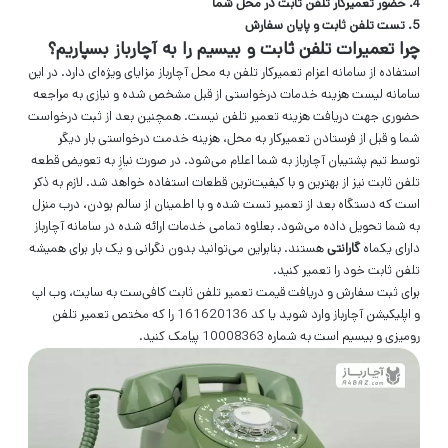
4. حضور تعمیرکار تلفن ثابت در محل شما
5. تست تلفن ثابت و پایان سفارش
چرا تعمیرات تلفن ثابت و بیسیم را به آچارباز بسپاریم؟
استفاده از سامانه اعزام تعمیرکار تلفن به محل آچارباز مزایای ویژه‌ای دارد. در این
سامانه لیست هزینه خدمات درخواستی از قبل مشخص شده و نیازی به مراجعه
حضوری جهت دریافت هزینه تعمیر تلفن نیست. همچنین بعد از ثبت درخواست
شما و قبل از فرستادن تعمیرکار به محل، هزینه خدمت درخواستی بار دیگر
توسط تیم پشتیبان آچارباز به شما اعلام می‌شود. در صورت نیازِ به تعویض قطعه
تلفن ثابت نیز از بهترین و با کیفیت‌ترین قطعات استفاده خواهد شد. لازم به ذکر
است که دستگاه بعد از تعمیر تست شده و با اطمینان از سالم بودن، درب منزل
به شما تحویل داده می‌شود. بعلاوه تمامی خدمات ارائه شده در سامانه آچارباز
دارای یکماه
گارانتی
هستند. بنابراین می‌توانید بدون نگرانی و یک بار برای همیشه
تلفن ثابت خود را تعمیر کنید.
برای ثبت سفارش و دریافت قیمت تعمیر تلفن ثابت کافی‌ست به سایت، وب اپ
و اپلیکیشن آچارباز وارد شوید یا کد 161620136 را که مختص تعمیر تلفن
رومیزی و بیسیم است به شماره 10008363 پیامک کنید.