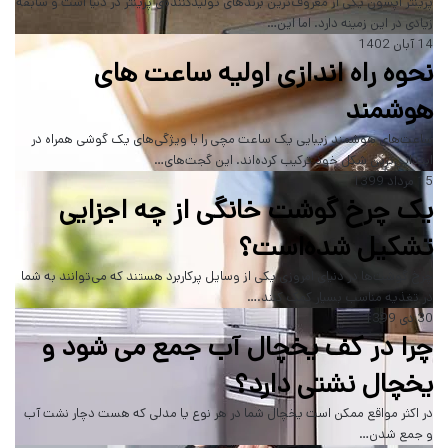
پرینتر اپسون یکی از معروف‌ترین برندهای تولیدکننده‌ی پرینتر در دنیا است و سابقه
زیادی در این زمینه دارد. اما این…
14 آبان 1402
نحوه راه اندازی اولیه ساعت های
هوشمند
ساعت‌های هوشمند زیبایی یک ساعت مچی را با ویژگی‌های یک گوشی همراه در
ابتدایی‌ترین شکل خود ترکیب کرده‌اند. این گجت‌های…
15 مرداد 1399
یک چرخ گوشت خانگی از چه اجزایی
تشکیل شده‌است؟
چرخ گوشت‌ها در دنیای امروزی یکی از وسایل پرکاربرد هستند که می‌توانند به شما
در تغذیه مناسب بسیار کمک کنند.…
30 دی 1399
چرا در کف یخچال آب جمع می شود و
یخچال نشتی دارد؟
در اکثر مواقع ممکن است یخچال شما در هر نوع یا مدلی که هست دچار نشت آب
و جمع شدن…