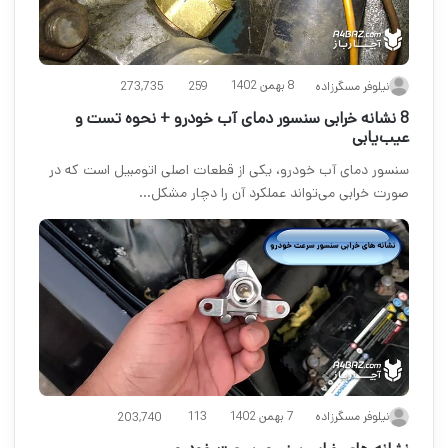
8 بهمن 1402
نیلوفر مسگرزاده
259
273,735
8 نشانه خرابی سنسور دمای آب خودرو + نحوه تست و
عیب‌یابی
سنسور دمای آب خودرو، یکی از قطعات اصلی اتومبیل است که در
صورت خرابی می‌تواند عملکرد آن را دچار مشکل…
7 بهمن 1402
نیلوفر مسگرزاده
113
203,740