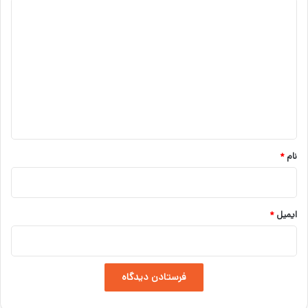
د
ی
د
گ
ا
ه
*
نام
*
ایمیل
*