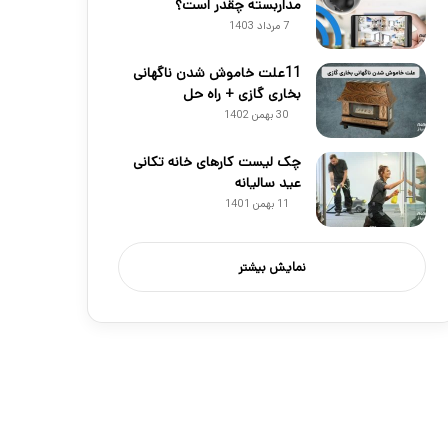
مداربسته چقدر است؟
7 مرداد 1403
11علت خاموش شدن ناگهانی
بخاری گازی + راه حل
30 بهمن 1402
چک لیست کارهای خانه تکانی
عید سالیانه
11 بهمن 1401
نمایش بیشتر