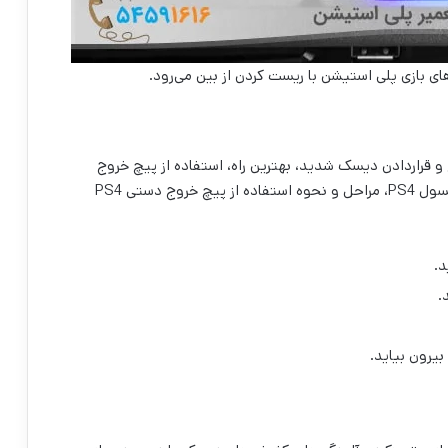
ای بازی پلی استیشن با ریست کردن از بین می‌رود.
و قراردادن دیسک شدید، بهترین راه، استفاده از پیچ خروج
دستی دیسک PS4 است. برای رفع مشکل Auto Eject کنسول ‌PS4، مراحل و نحوه استفاده از پیچ خروج دستی PS4