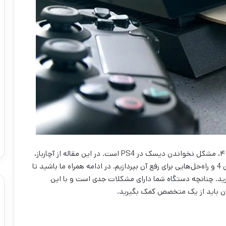
یکی از مشکلات رایج در زمان کار با کنسول پلی استیشن ۴، مشکل نخواندن دیسک در PS4 است. در این مقاله از آچارباز،
قصد داریم به مشکل قبول نکردن دیسک در پلی استیشن 4 و راه‌حل‌هایی برای رفع آن بپردازیم. در ادامه همراه ما باشید تا
ل Auto Eject کنسول PS4 را یاد بگیرید. چنانچه دستگاه شما دارای مشکلات جدی است و با این
تان باید از یک متخصص کمک بگیرید.