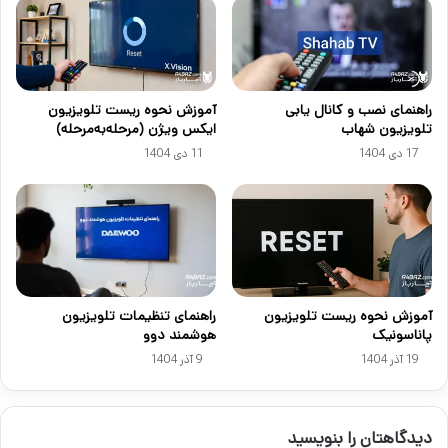
راهنمای نصب و کانال یابی
آموزش نحوه ریست تلویزیون
تلویزیون شهاب
ایکس ویژن (مرحله‌به‌مرحله)
17 دی 1404
11 دی 1404
آموزش نحوه ریست تلویزیون
راهنمای تنظیمات تلویزیون
پاناسونیک
هوشمند دوو
19 آذر 1404
9 آذر 1404
دیدگاهتان را بنویسید