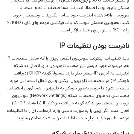
و منتظر بمانید تا تمام چراغ‌های اتصال آن روشن شوند. اگر همچنان
مشکل پابرجا بود، احتمالاً اینترنت شما ضعیف یا قطع است. با
سرویس ارائه‌دهنده اینترنت خود تماس بگیرید تا وضعیت را بررسی
کنند. همچنین مطمئن شوید که باند فرکانس مودم وای فای (2.4GHz
یا 5GHz) با تلویزیون شما سازگار است.
نادرست بودن تنظیمات IP
باید تنظیمات اینترنت تلویزیون ایکس ویژن را که شامل تنظیمات IP
هم می‌شود، مورد بررسی قرار دهید. تلویزیون برای اتصال به شبکه
اینترنت به آدرس IP معتبر نیاز دارد. معمولاً گزینه DHCP (دریافت
خودکار IP) در تنظیمات تلویزیون ایکس ویژن فعال است. این مورد
باعث می‌شود تا مودم به‌طور خودکار به تلویزیون شما آی‌پی اختصاص
دهد. پس به منوی تنظیمات شبکه (Network Settings) تلویزیون
بروید و مطمئن شوید که گزینه دریافت خودکار IP (یا همان DHCP)
فعال است. اگر آی‌پی را به‌صورت دستی وارد کرده‌اید، آن را با تنظیمات
مودم تطبیق دهید و از صحت اطلاعات وارد شده مطمئن شوید.
نیاز به ریست تنظیمات شبکه