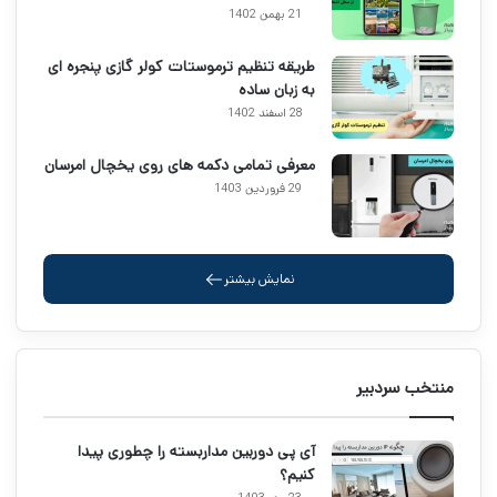
21 بهمن 1402
طریقه تنظیم ترموستات کولر گازی پنجره ای
به زبان ساده
28 اسفند 1402
معرفی تمامی دکمه های روی یخچال امرسان
29 فروردین 1403
نمایش بیشتر
منتخب سردبیر
آی پی دوربین مداربسته را چطوری پیدا
کنیم؟