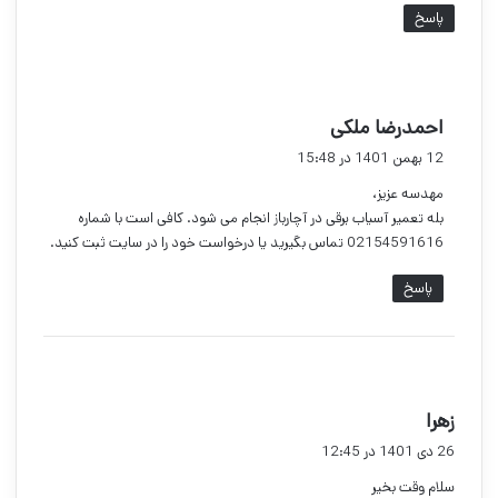
پاسخ
گ
احمدرضا ملکی
ف
12 بهمن 1401 در 15:48
ت
مهدسه عزیز،
:
بله تعمیر آسیاب برقی در آچارباز انجام می شود. کافی است با شماره
02154591616 تماس بگیرید یا درخواست خود را در سایت ثبت کنید.
پاسخ
گ
زهرا
ف
26 دی 1401 در 12:45
ت
سلام وقت بخیر
: