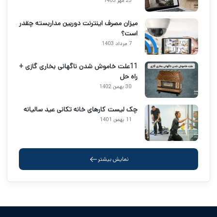
23 مهر 1403
میزان مصرف اینترنت دوربین مداربسته چقدر
است؟
7 مرداد 1403
11علت خاموش شدن ناگهانی بخاری گازی +
راه حل
30 بهمن 1402
چک لیست کارهای خانه تکانی عید سالیانه
11 بهمن 1401
نمایش بیشتر