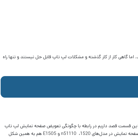
اما گاهی کار از کار گذشته و مشکلات لپ تاپ قابل حل نیستند و تنها راه
این قسمت قصد داریم در رابطه با چگونگی تعویض صفحه نمایش لپ تاپ
Dell Inspiron 6400 صحبت خواهیم کرد. اما چگونگی تعویض صفحه نمایش در مدل‌های 1520، n51110 و E1505 هم به همین شکل