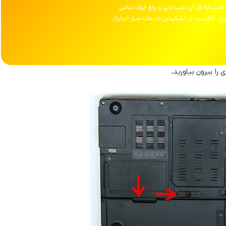
است که کار آن عیب یابی و رفع ایراد تمامی
، کافیست در اپلیکیشن خدمات سیار آچارباز،