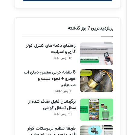
پربازدیدترین 7 روز گذشته
راهنمای دکمه های کنترل کولر
گازی و اسپلیت
15 بهمن 1402
8 نشانه خرابی سنسور دمای آب
خودرو + نحوه تست و
عیب‌یابی
8 بهمن 1402
برگرداندن فایل حذف شده از
سطل آشغال گوشی
21 بهمن 1402
طریقه تنظیم ترموستات کولر
گازی پنجره ای به زبان ساده