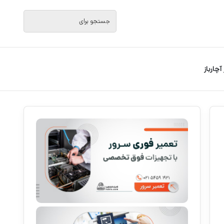
جستجو
برای
 آچارباز