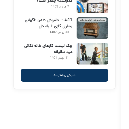
مداربسته چقدر است؟
7 مرداد 1403
11علت خاموش شدن ناگهانی
بخاری گازی + راه حل
30 بهمن 1402
چک لیست کارهای خانه تکانی
عید سالیانه
11 بهمن 1401
نمایش بیشتر