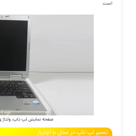
است.
صفحه نمایش لپ تاپ، ولتاژ و ج
تعمیر لپ تاپ در محل با آچارباز