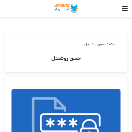
منو
جس
خانه
/
حسن روشندل
حسن روشندل