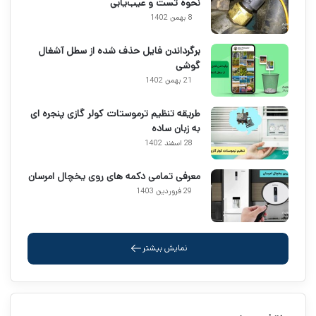
نحوه تست و عیب‌یابی
8 بهمن 1402
برگرداندن فایل حذف شده از سطل آشغال
گوشی
21 بهمن 1402
طریقه تنظیم ترموستات کولر گازی پنجره ای
به زبان ساده
28 اسفند 1402
معرفی تمامی دکمه های روی یخچال امرسان
29 فروردین 1403
نمایش بیشتر