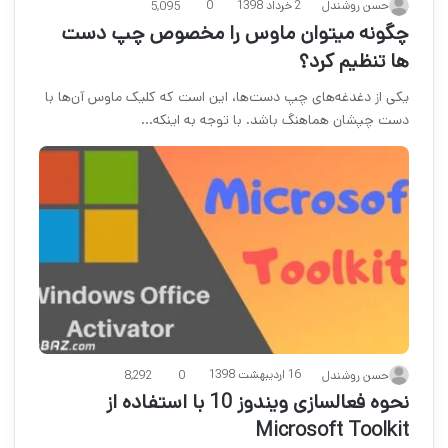
2 خرداد 1398
حسن روشندل
0
5,095
چگونه میتوان ماوس را مخصوص چپ دست
ها تنظیم کرد؟
یکی از دغدغه‌های چپ دست‌ها، این است که کلیک ماوس آن‌ها با
دست چپشان هماهنگ باشد. با توجه به اینکه…
16 اردیبهشت 1398
حسن روشندل
0
8,292
نحوه فعالسازی ویندوز 10 با استفاده از
Microsoft Toolkit