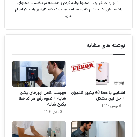
it، لوازم خانگی و ... محتوا تولید کردم و همیشه در تلاشم تا محتوای
باکیفیت‌تری تولید کنم که به مخاطب‌ها کمک کنم کارها رو راحت‌تر انجام
بدن.
نوشته های مشابه
آشنایی با خطا e3 پکیج گلدیران
فهرست کامل ارورهای پکیج
+ حل این مشکل
شاپه + نحوه رفع هر کدخطا
پکیج شاپه
6 بهمن 1404
20 دی 1404