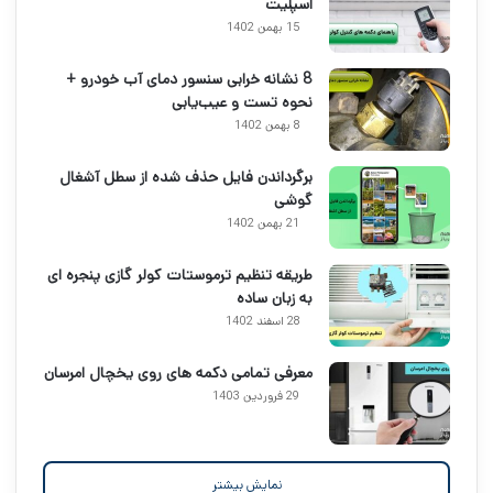
اسپلیت
15 بهمن 1402
8 نشانه خرابی سنسور دمای آب خودرو +
نحوه تست و عیب‌یابی
8 بهمن 1402
برگرداندن فایل حذف شده از سطل آشغال
گوشی
21 بهمن 1402
طریقه تنظیم ترموستات کولر گازی پنجره ای
به زبان ساده
28 اسفند 1402
معرفی تمامی دکمه های روی یخچال امرسان
29 فروردین 1403
نمایش بیشتر