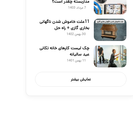
مداربسته چقدر است؟
7 مرداد 1403
11علت خاموش شدن ناگهانی
بخاری گازی + راه حل
30 بهمن 1402
چک لیست کارهای خانه تکانی
عید سالیانه
11 بهمن 1401
نمایش بیشتر