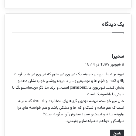
یک دیدگاه
گ
سمیرا
ف
8 شهریور 1399 در 18:44
ت
درود بر شما_ من‌می خواهم یک دی وی دی بخرم که دی وی دی ها با فرمت
:
بالا و mp3 و فیلم ها و موسیقی و… را با درجه روشنی خوب نشان دهد و
پخش کند… تلویزیون ما،panasonic است…و برند مد نگر من،سامسونگ یا
سونی یا پاناسونیک است…
حال می خواستم بپرسم بهترین گزینه برای انتخابdvd player کدام برند
است که هم ساده و شیک و کم جا و مشکی باشد و هم خواسته های مرا
برآورده سازد و قیمت و شیوه سفارش آن چگونه است؟
سپاسگزار خواهم شد،راهنمایی بفرمایید
پاسخ