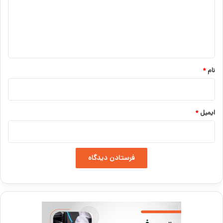
گ
ا
ه
*
نام
*
ایمیل
*