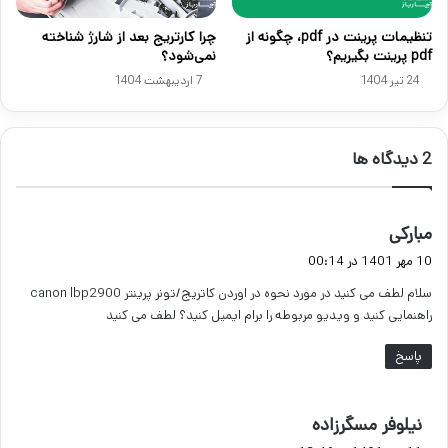
تنظیمات پرینت در pdf، چگونه از
چرا کارتریج بعد از شارژ شناخته
pdf پرینت بگیریم؟
نمی‌شود؟
24 تیر 1404
7 اردیبهشت 1404
‫2 دیدگاه ها
گ
مبارکی
ف
10 مهر 1401 در 00:14
ت
سلام لطف می کنید در مورد نحوه در اوردن کاتریج/تونر پرینتر canon lbp2900
:
راهنمایی کنید و ویدیو مربوطه را برام ایمیل کنید؟ لطف می کنید
پاسخ
گ
نیلوفر مسگرزاده
ف