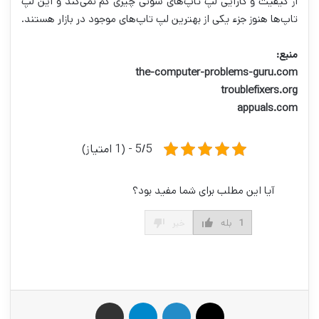
از کیفیت و کارآیی لپ تاپ‌های سونی چیزی کم نمی‌کند و این لپ
تاپ‌ها هنوز جزء یکی از بهترین لپ تاپ‌های موجود در بازار هستند.
منبع:
the-computer-problems-guru.com
troublefixers.org
appuals.com
5/5 - (1 امتیاز)
آیا این مطلب برای شما مفید بود؟
1
بله
خیر
X
لینکدین
تلگرام
اشتراک گذاری از طریق ایمیل