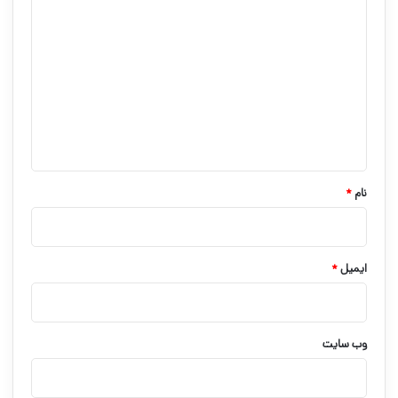
د
ی
د
گ
ا
ه
*
نام
*
ایمیل
*
وب‌ سایت