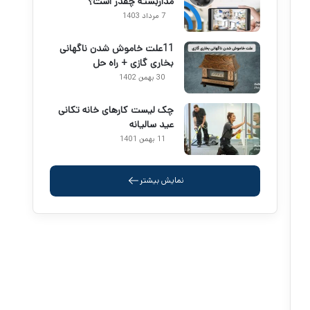
مداربسته چقدر است؟
7 مرداد 1403
11علت خاموش شدن ناگهانی
بخاری گازی + راه حل
30 بهمن 1402
چک لیست کارهای خانه تکانی
عید سالیانه
11 بهمن 1401
نمایش بیشتر