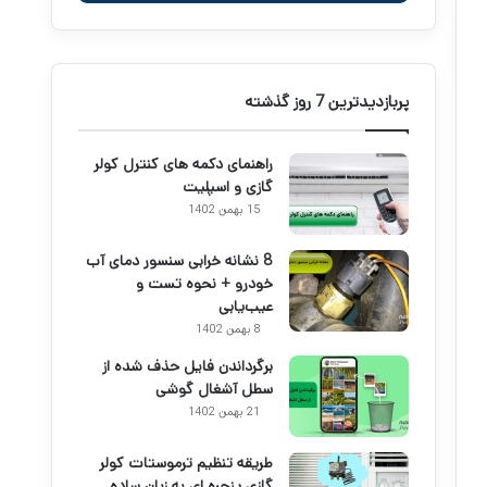
پربازدیدترین 7 روز گذشته
راهنمای دکمه های کنترل کولر
گازی و اسپلیت
15 بهمن 1402
8 نشانه خرابی سنسور دمای آب
خودرو + نحوه تست و
عیب‌یابی
8 بهمن 1402
برگرداندن فایل حذف شده از
سطل آشغال گوشی
21 بهمن 1402
طریقه تنظیم ترموستات کولر
گازی پنجره ای به زبان ساده