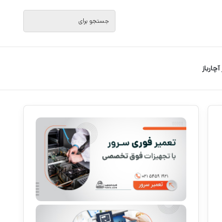
جستجو
برای
 آچارباز