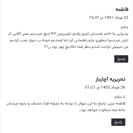
گ
فاطمه
ف
22 مرداد 1401 در 15:37
ت
سلام
:
پذیرایی ما ۲۰متر هستش.امروز رفتیم تلویزیون ۴۳ اینچ خریدیم.یعنی آقایی ‌ک
ازش خریدیم اینطوری مارو راهنمایی کرد.اما اومدیم خونه ب دیوار نصب کردیم
من خییییلی ناراحت شدم.بنظر شما ۵۰اینچ بهتر بود ن؟؟
پاسخ
گ
تحریریه آچارباز
ف
26 خرداد 1402 در 01:21
ت
با سلام
:
فاطمه عزیز، پاسخ به این سوال با توجه به سلیقه افراد مختلف و نحوه چیدمان
خانه شما متفاوت خواهد بود.
پاسخ