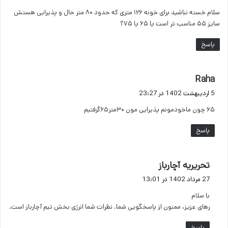
ت
سلام خسته نباشید برای خونه ۱۲۶ متری که حدود ۸۰ متر حال و پذیرایی هستش
:
سایز ۵۵ مناسب تر است یا ۶۵ یا ۷۵؟
پاسخ
گ
Raha
ف
5 اردیبهشت 1402 در 23:27
ت
۶۵ چون ماخودمونم پذیرایی مون ۳۰متر۶۵گرفتیم
:
پاسخ
گ
تحریریه آچارباز
ف
27 مرداد 1402 در 13:01
ت
با سلام
:
رهای عزیز، ممنون از پاسخگویی شما. نظرات شما انرژی بخش تیم آچارباز است.
پاسخ