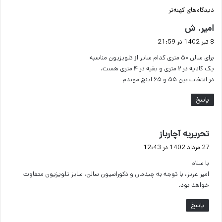
راهبری
دیدگاه‌های کهنه‌تر
گ
امیر. ش
دیدگاه‌ها
ف
8 تیر 1402 در 21:59
ت
برای سالن ۵۰ متری کدام سایز از تلویزیون مناسبه
:
یک کاناپه در ۲ متری و بقیه در ۴ متری هست.
در انتخاب بین ۵۵ و ۶۵ اینچ موندم
پاسخ
گ
تحریریه آچارباز
ف
27 مرداد 1402 در 12:43
ت
با سلام
:
امیر عزیز، با توجه به چیدمان و دکوراسیون سالن، سایز تلویزیون متفاوت
خواهد بود.
پاسخ