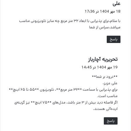
گ
علی
ف
18 مهر 1404 در 17:36
ت
با سلام،برای پذیرایی با ابعاد ۳۲ متر مربع چه سایز تلویزیونی مناسب
:
میباشد،سپاس از شما
پاسخ
گ
تحریریه آچارباز
ف
19 مهر 1404 در 14:45
ت
**درود بر شما**
:
علی عزیز،
برای پذیرایی با مساحت **۳۲ متر مربع**، تلویزیون **۵۵ تا ۶۵ اینچ**
مناسب است.
اگر فاصله دید بیش از ۳ متر باشد، مدل‌های **۷۵ اینچ** نیز گزینه‌ی
ایده‌آلی هستند.
پاسخ