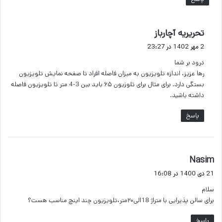
گ
تحریریه آچارباز
ف
2 مهر 1402 در 23:27
ت
درود بر شما
:
رها عزیز، اندازه تلویزیون به میزان فاصله افراد تا صفحه نمایش تلویزیون
بستگی دارد. برای مثال برای تلوزیون ۶۵ باید بین 3-4 متر تا تلویزیون فاصله
داشته باشید.
پاسخ
گ
Nasim
ف
21 دی 1400 در 16:08
ت
سلام
:
برای سالن پذیرایی با متراژ 18الی۲۰متر،تلویزیون چند اینچ مناسب هست؟
پاسخ