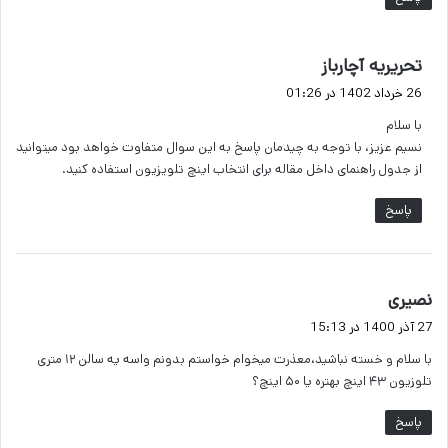
گ
تحریریه آچارباز
ف
26 خرداد 1402 در 01:26
ت
با سلام
:
نسیم عزیز، با توجه به چیدمان پاسخ به این سوال متفاوت خواهد بود میتوانید
از جدول راهنمای داخل مقاله برای انتخاب اینچ تلویزیون استفاده کنید.
پاسخ
گ
نصیری
ف
27 آذر 1400 در 15:13
ت
با سلام و خسته نباشید،معذرت میخوام خواستم بدونم واسه یه سالن ۱۲ متری
:
تلوزیون ۴۳ اینچ بهتره یا ۵۰ اینچ؟
پاسخ