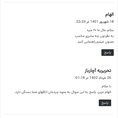
گ
الهام
ف
18 شهریور 1401 در 22:33
ت
سلام.حال ما ۲۰ متره
:
به نظرتون چه سایزی مناسبِ
ممنون میشم راهنمایی کنید
پاسخ
گ
تحریریه آچارباز
ف
26 خرداد 1402 در 01:18
ت
با سلام
:
الهام عزیز، پاسخ به این سوال به نحوه چیدمان اتاقهای شما بستگی دارد.
پاسخ