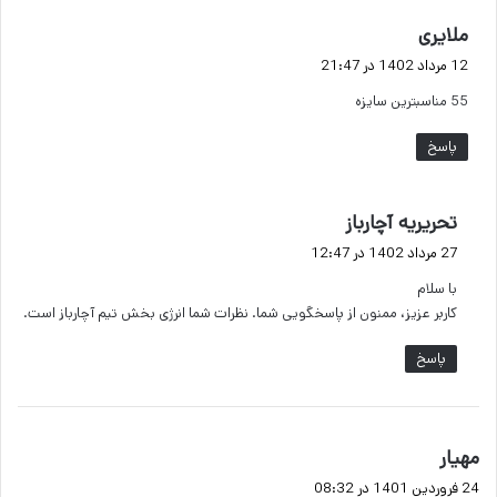
گ
ملایری
ف
12 مرداد 1402 در 21:47
ت
55 مناسبترين سايزه
:
پاسخ
گ
تحریریه آچارباز
ف
27 مرداد 1402 در 12:47
ت
با سلام
:
کاربر عزیز، ممنون از پاسخگویی شما. نظرات شما انرژی بخش تیم آچارباز است.
پاسخ
گ
مهیار
ف
24 فروردین 1401 در 08:32