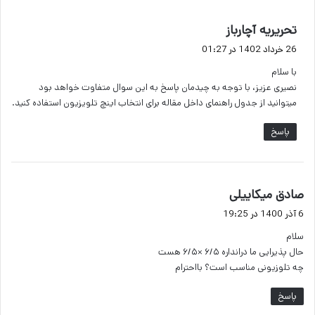
گ
تحریریه آچارباز
ف
26 خرداد 1402 در 01:27
ت
با سلام
:
نصیری عزیز، با توجه به چیدمان پاسخ به این سوال متفاوت خواهد بود
میتوانید از جدول راهنمای داخل مقاله برای انتخاب اینچ تلویزیون استفاده کنید.
پاسخ
گ
صادق میکاییلی
ف
6 آذر 1400 در 19:25
ت
سلام
:
حال پذیرایی ما درانداره ۶/۵ ×۶/۵ هست
چه تلوزیونی مناسب است؟ بااحترام
پاسخ