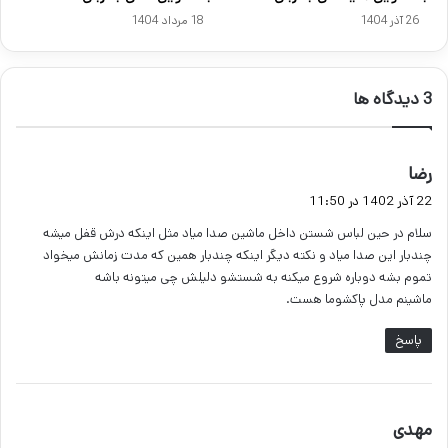
26 آذر 1404
18 مرداد 1404
‫3 دیدگاه ها
گ
رضا
ف
22 آذر 1402 در 11:50
ت
سلام در حین لباس شستن داخل ماشین صدا میاد مثل اینکه درش قفل میشه
:
چندبار این صدا میاد و نکته دیگر اینکه چندبار همین که مدت زمانش میخواد
تموم بشه دوباره شروع میکنه به شستشو دلیلش چی میتونه باشه
ماشینم مدل پاکشوما هست.
پاسخ
گ
مهدی