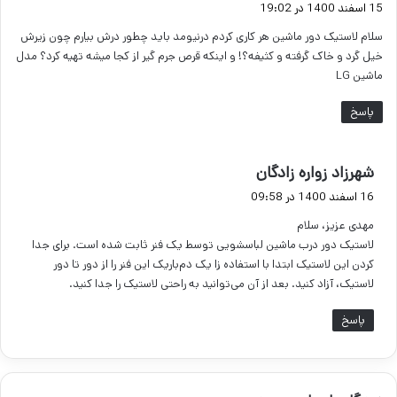
ف
15 اسفند 1400 در 19:02
ت
سلام لاستیک دور ماشین هر کاری کردم درنیومد باید چطور درش بیارم چون زیرش
:
خیل گرد و خاک گرفته و کثیفه؟! و اینکه قرص جرم گیر از کجا میشه تهیه کرد؟ مدل
ماشین LG
پاسخ
گ
شهرزاد زواره زادگان
ف
16 اسفند 1400 در 09:58
ت
مهدی عزیز، سلام
:
لاستیک دور درب ماشین لباسشویی توسط یک فنر ثابت شده است. برای جدا
کردن این لاستیک ابتدا با استفاده زا یک دم‌باریک این فنر را از دور تا دور
لاستیک، آزاد کنید. بعد از آن می‌توانید به راحتی لاستیک را جدا کنید.
پاسخ