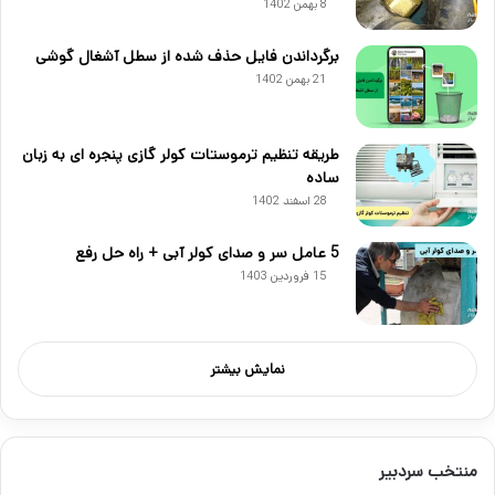
8 بهمن 1402
برگرداندن فایل حذف شده از سطل آشغال گوشی
21 بهمن 1402
طریقه تنظیم ترموستات کولر گازی پنجره ای به زبان
ساده
28 اسفند 1402
5 عامل سر و صدای کولر آبی + راه حل رفع
15 فروردین 1403
نمایش بیشتر
منتخب سردبیر