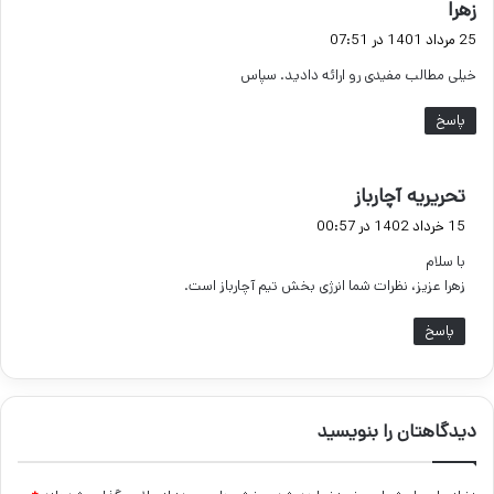
گ
زهرا
ف
25 مرداد 1401 در 07:51
ت
خیلی مطالب مفیدی رو ارائه دادید. سپاس
:
پاسخ
گ
تحریریه آچارباز
ف
15 خرداد 1402 در 00:57
ت
با سلام
:
زهرا عزیز، نظرات شما انرژی بخش تیم آچارباز است.
پاسخ
دیدگاهتان را بنویسید