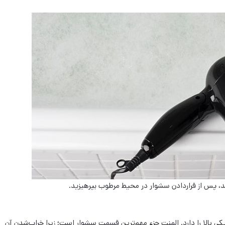
، پس از قراردادن سشوار در محیط مرطوب بپرهیزید.
 بالا را دارد. المنت جزء مهم‌ترین قسمت سشوار است؛ زیرا خراب‌شدن آن