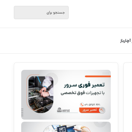
جستجو
برای
 آچارباز