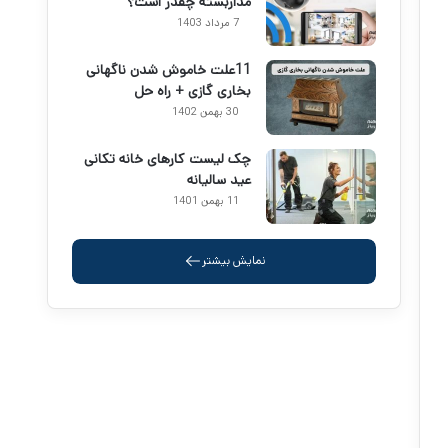
مداربسته چقدر است؟
7 مرداد 1403
11علت خاموش شدن ناگهانی
بخاری گازی + راه حل
30 بهمن 1402
چک لیست کارهای خانه تکانی
عید سالیانه
11 بهمن 1401
نمایش بیشتر