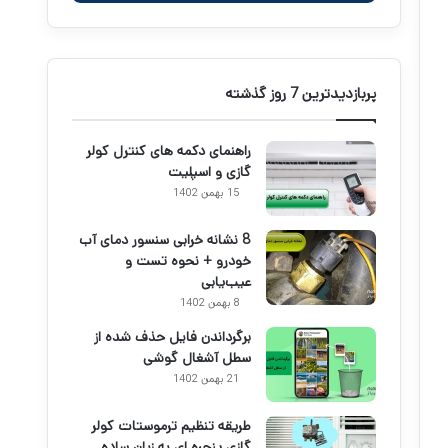
پربازدیدترین 7 روز گذشته
راهنمای دکمه های کنترل کولر
گازی و اسپلیت
15 بهمن 1402
8 نشانه خرابی سنسور دمای آب
خودرو + نحوه تست و
عیب‌یابی
8 بهمن 1402
برگرداندن فایل حذف شده از
سطل آشغال گوشی
21 بهمن 1402
طریقه تنظیم ترموستات کولر
گازی پنجره ای به زبان ساده