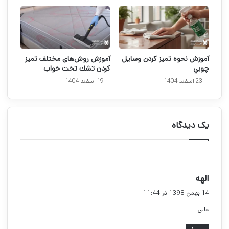
آموزش نحوه تميز كردن وسايل
آموزش روش‌های مختلف تميز
چوبي
كردن تشك تخت خواب
23 اسفند 1404
19 اسفند 1404
یک دیدگاه
گ
الهه
ف
14 بهمن 1398 در 11:44
ت
عالي
: