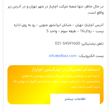
در حال حاظر، تنها شعبه شرکت آچارباز در شهر تهران و در آدرس زیر
واقع است.
آدرس آچارباز: تهران – خیابان ایرانشهر جنوبی – رو به روی اداره
پست – پلاک16 – طبقه سوم – واحد 5
تلفن پشتیبانی: 54591600-021
پست الکترونیک:
info@a4baz.com
استخدام تعمیرکار در اپلیکیشن آچارباز
با ثبت نام در اپلیکیشن اعزام تعمیرکار آچارباز و پیوستن به اعضای
متخصصین ما، با پذیرفتن سرویس های ثبت شده‌ی کاربران از مهارتی که
دارید کسب درآمد کنید.
اطلاعات بیشتر