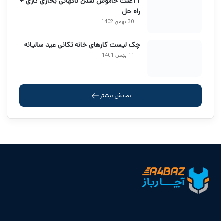
11علت خاموش شدن ناگهانی بخاری گازی +
راه حل
30 بهمن 1402
چک لیست کارهای خانه تکانی عید سالیانه
11 بهمن 1401
نمایش بیشتر