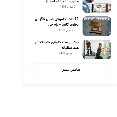
مداربسته چقدر است؟
7 مرداد 1403
11علت خاموش شدن ناگهانی
بخاری گازی + راه حل
30 بهمن 1402
چک لیست کارهای خانه تکانی
عید سالیانه
11 بهمن 1401
نمایش بیشتر