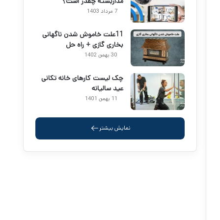
مداربسته چقدر است؟
7 مرداد 1403
11علت خاموش شدن ناگهانی
بخاری گازی + راه حل
30 بهمن 1402
چک لیست کارهای خانه تکانی
عید سالیانه
11 بهمن 1401
نمایش بیشتر