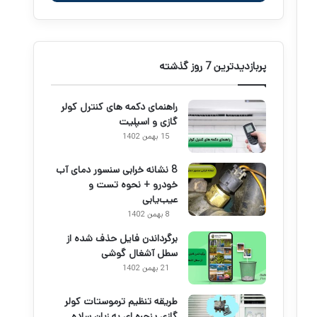
پربازدیدترین 7 روز گذشته
راهنمای دکمه های کنترل کولر
گازی و اسپلیت
15 بهمن 1402
8 نشانه خرابی سنسور دمای آب
خودرو + نحوه تست و
عیب‌یابی
8 بهمن 1402
برگرداندن فایل حذف شده از
سطل آشغال گوشی
21 بهمن 1402
طریقه تنظیم ترموستات کولر
گازی پنجره ای به زبان ساده