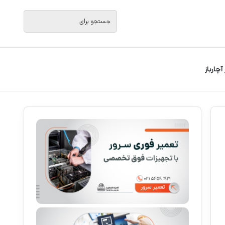
جستجو
برای
 آچارباز