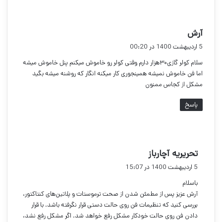
گ
آرش
ف
5 اردیبهشت 1400 در 00:20
ت
سلام کولر گازی۳۰هزار دارم وقتی کولر رو خاموش میکنم پنل خاموش میشه
:
اما فن خاموش نمیشه همینجوری کار میکنه انگار که روشنه میشه بگید
مشکل از کجاس ممنون
پاسخ
گ
تحریریه آچارباز
ف
5 اردیبهشت 1400 در 15:07
ت
باسلام
:
آرش عزیز پس از مطمئن شدن از صحت ترموستات و پلاتین‌‌های کنتاکتور،
بررسی کنید که تنظیمات فن روی حالت دستی قرار نگرفته باشد. با قرار
دادن فن روی حالت خودکار مشکل رفع خواهد شد. اگر مشکل رفع نشد،