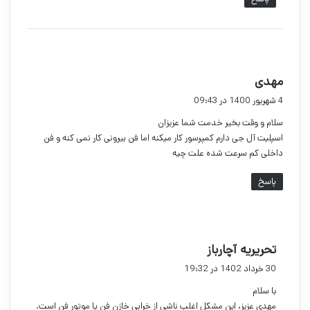
گ
مهدی
ف
4 شهریور 1400 در 09:43
ت
سلام و وقت بخیر خدمت شما عزیزان
:
اسپلیت آل جی دارم کمپرسور کار میکنه اما فن بیرونی کار نمی کنه و فن
داخلی کم سرعت شده علت چیه
پاسخ
گ
تحریریه آچارباز
ف
30 خرداد 1402 در 19:32
ت
با سلام
:
مهدی عزیز، این مشکل اغلب ناشی از خرابی خازن فن یا موتور فن است.