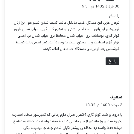
ف
30 خرداد 1402 در 19:31
ت
با سلام
:
فرهان عزیز، این مشکل اغلب بدلایل مانند کثیف شدن فیلتر هوا، یخ زدن
کویل‌های اواپراتور، انسداد یا نشتی لوله‌های کولر گازی، خراب شدن بلوور
کولر گازی، نوسانات برق، خراب شدن محافظ برق،خراب شدن برد اصلی
کولر گازی اسپلیت و … ممکن است به وجود آید. نظر قطعی باید توسط
کارشناس بعد از بررسی دستگاه خدمتتان اعلام گردد.
پاسخ
گ
سعید
ف
3 خرداد 1400 در 18:32
ت
با درود بر شما کولر گازی 24هزار جنرال دارم زمانی ک کمپرسور میخاد استارت
:
بخوره صدای وز مانندی از پنل داخلی شنیده میشه واسه یه لحظه بعد قطع
میشه فقط واسه یه لحظه ن بیشتر نگران شدم چند جا پرسیدم یکی