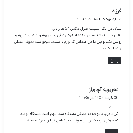
گ
فرزاد
ف
13 اردیبهشت 1401 در 21:32
ت
سلام. من یک اسپیلت جنرال مکس 24 هزار دارم.
:
وقتی کولر اف شد بعد از اینکه استارت زد فن بیرون روشن شد اما کمپرسور
روشن نشد و پنل داخل صداش کم و زیاد میشد. میخواستم بدونم مشکل
از کجاست؟؟
پاسخ
گ
تحریریه آچارباز
ف
30 خرداد 1402 در 19:36
ت
با سلام
:
فرزاد عزیز، با توجه به مشکل دستگاه شما، بهتر است دستگاه توسط
تعمیرکار از نزدیک بررسی شود تا نظر قطعی در این مورد اعلام کند
پاسخ