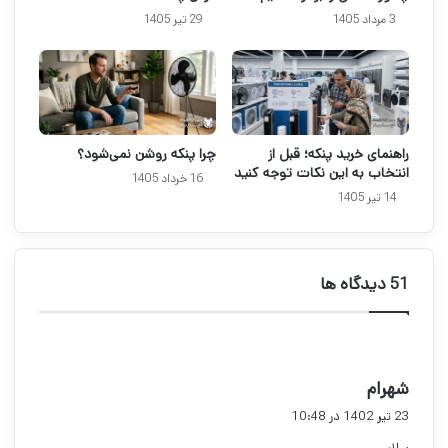
3 مرداد 1405
29 تیر 1405
راهنمای خرید پنکه؛ قبل از
چرا پنکه روشن نمی‌شود؟
انتخاب به این نکات توجه کنید
16 خرداد 1405
14 تیر 1405
‫51 دیدگاه ها
گ
شهرام
ف
23 تیر 1402 در 10:48
ت