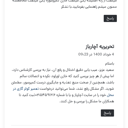
میگفت از رله اصلیشه یکی میگفت خازن کمپرسوره یکی میگفت محافظشه
ممنون میشم راهنمایی بفرمایید.با تشکر
پاسخ
گ
تحریریه آچارباز
ف
4 خرداد 1400 در 09:23
ت
باسلام
:
سعید عزیز، عیب یابی دقیق اختلال و رفع آن، نیاز به بررسی کارشناس دارد،
اما پیش از هر چیز بررسی کنید که خازن اورلود نکرده و اتصالات سالم
باشد، همچنین از صحت منبع تغذیه و جایگیری درست کمپرسور، مطمئن
شوید. اگر مشکل رفع نشد، شما می‌توانید درخواست
تعمیر کولر گازی در
محل
خود را در سایت آچارباز و یا با شماره ۰۲۱۵۴۵۹۱۶۱۶ثبت کنید تا
همکاران ما مشکل را بررسی و حل کنند.
پاسخ