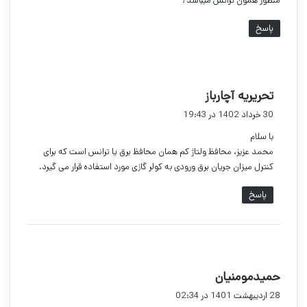
منظور همون ترانس میباشد؟
پاسخ
گ
تحریریه آچارباز
ف
30 خرداد 1402 در 19:43
ت
با سلام
:
محمد عزیز، محافظ ولتاژ کم همان محافظ برق یا ترانس است که برای
کنترل میزان جریان برق ورودی به کولر گازی مورد استفاده قرار می گیرد.
پاسخ
گ
حمیدمومنیان
ف
28 اردیبهشت 1401 در 02:34
ت