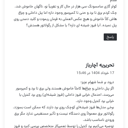
سلام
:
کولر گازی سامسونگ سی هزار در حال کار و تقریباً نو، ناگهان خاموش شد.
چک کردم برق تا برد و حتی تا کمپرسور وجود داره اما پنل داخلی و چراغ
هاش کلاً خاموش و هیچ عکس العملی به فرمان ریموت و کلید دستی روی
پنل نمیده. آیا فیوز شیشه ای داره؟ یا مشکل از رگولاتور هستش؟
پاسخ
گ
تحریریه آچارباز
ف
17 خرداد 1404 در 15:46
ت
درود بر شما شهرام عزیز؛
:
اگر پنل داخلی و چراغ‌ها کاملاً خاموش هستند ولی برق تا برد و کمپرسور
می‌رسد، احتمال خرابی فیوز داخلی (فیوز شیشه‌ای) روی برد کنترل یا
خرابی برد کنترل وجود دارد.
برخی مدل‌ها فیوز شیشه‌ای کوچک روی برد دارند که ممکن است بسوزد.
رگولاتور برق معمولاً روی دستگاه نیست و تأثیر مستقیمی ندارد مگر برق
ورودی نامناسب باشد.
توصیه می‌کنیم برد کنترل را توسط تعمیرکار متخصص بررسی کنید و فیوز