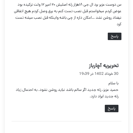
س دوست عزیر برد ال جی ۱۸هزار رله اصلیش ۲۰ امپر ۱۲ ولت ترکیده بود
:
عوض کردم میخواستم قبل نصب تست کنم به برق وصل کردم هیچ اتفاقی
نیفتاد روشن نشد …امکان داره از چی باشه واینکه قبل نصب میشه تست
کرد
پاسخ
گ
تحریریه آچارباز
ف
30 خرداد 1402 در 19:39
ت
با سلام
:
حمید عزیز، رله جدید اگر سالم باشد نباید روشن نشود. به احتمال زیاد
رله جدید ایراد دارد.
پاسخ