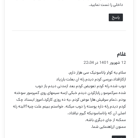
داخلی را تست نمایید.
پاسخ
گ
غلام
ف
12 شهریور 1401 در 22:34
ت
سلام.یه کولر پاناسونیک سی هزار دارم.
:
ازکارافتاد،بررسی کردم دیدم رله ان بعلت بارزیاد
دوب شده.رله کردم تعویض کردم بعد ازمدتی دیدم باز دوب
شده.سرکمرسو ر رابازکردن دیدم خبکی ازسه سیمهای روی کمپرسور سوخته
بودم ،تمام سرفیش هارا عوض کردم ،یه ده روزی کارکرد،امروز ایستاد چک
کردم دیدم رله داره پوسته را دوب میکنه. خواستم ببینم علت چیه؟البته رله
اصلی آن که پاناساسونبکه گیرم نیافتاد،
ممکنه از جای دیگری باشه.
ممنون ازراهنمایی شما.