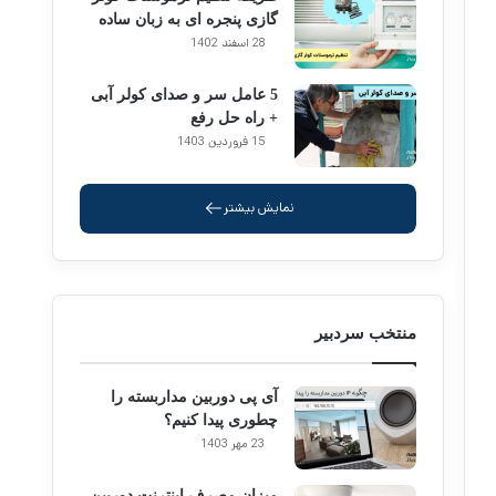
گازی پنجره ای به زبان ساده
28 اسفند 1402
5 عامل سر و صدای کولر آبی
+ راه حل رفع
15 فروردین 1403
نمایش بیشتر
منتخب سردبیر
آی پی دوربین مداربسته را
چطوری پیدا کنیم؟
23 مهر 1403
میزان مصرف اینترنت دوربین