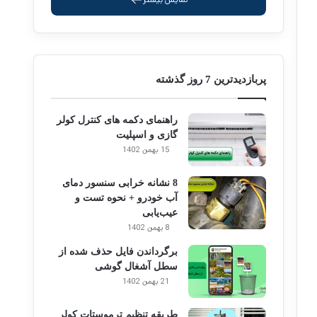
پربازدیدترین 7 روز گذشته
راهنمای دکمه های کنترل کولر
گازی و اسپلیت
15 بهمن 1402
8 نشانه خرابی سنسور دمای
آب خودرو + نحوه تست و
عیب‌یابی
8 بهمن 1402
برگرداندن فایل حذف شده از
سطل آشغال گوشی
21 بهمن 1402
طریقه تنظیم ترموستات کولر