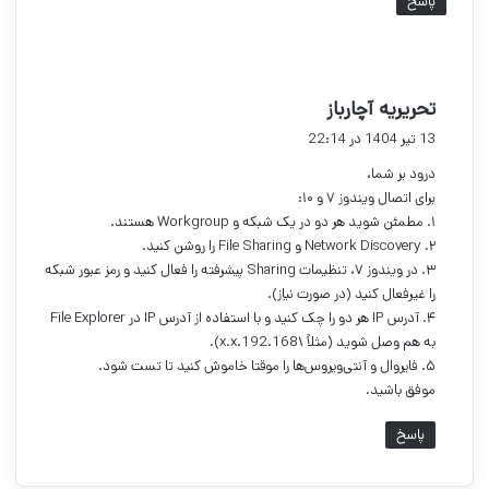
پاسخ
گ
تحریریه آچارباز
ف
13 تیر 1404 در 22:14
ت
درود بر شما،
:
برای اتصال ویندوز ۷ و ۱۰:
۱. مطمئن شوید هر دو در یک شبکه و Workgroup هستند.
۲. Network Discovery و File Sharing را روشن کنید.
۳. در ویندوز ۷، تنظیمات Sharing پیشرفته را فعال کنید و رمز عبور شبکه
را غیرفعال کنید (در صورت نیاز).
۴. آدرس IP هر دو را چک کنید و با استفاده از آدرس IP در File Explorer
به هم وصل شوید (مثلاً \192.168.x.x).
۵. فایروال و آنتی‌ویروس‌ها را موقتا خاموش کنید تا تست شود.
موفق باشید.
پاسخ