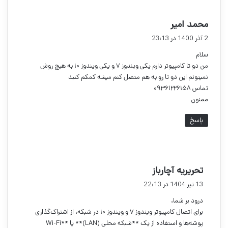
گ
محمد امیر
ف
2 آذر 1400 در 23:13
ت
سلام
:
من دو تا کامپیوتر دارم یکی ویندوز ۷ و یکی ویندوز ۱۰ به هیچ روش
نمیتونم این دو تا رو به هم متصل کنم میشه کمکم کنید
تماس ۰۹۳۶۱۲۲۶۱۵۸
ممنون
پاسخ
گ
تحریریه آچارباز
ف
13 تیر 1404 در 22:13
ت
درود بر شما،
:
برای اتصال کامپیوتر ویندوز ۷ و ویندوز ۱۰ در شبکه، از اشتراک‌گذاری
پوشه‌ها و استفاده از یک **شبکه محلی (LAN)** یا **Wi-Fi