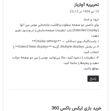
گ
تحریریه آچارباز
ف
13 تیر 1404 در 22:12
ت
درود بر شما،
:
برای داشتن دو صفحه متفاوت و قابلیت جابه‌جایی موس بین آنها
(Extended Display) باید تنظیمات صفحه‌نمایش را در ویندوز تغییر
دهید:
۱. راست‌کلیک روی دسکتاپ → **Display settings**
۲. در بخش Multiple displays، گزینه **Extend these displays** را
انتخاب کنید.
۳. تنظیمات را ذخیره کنید؛ حالا می‌توانید موس را بین دو صفحه حرکت
دهید و پنجره‌ها را جابجا کنید.
موفق باشید.
پاسخ
گ
خرید بازی ایکس باکس 360