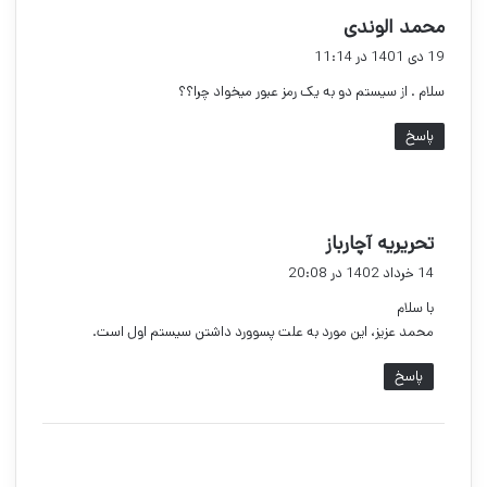
گ
محمد الوندی
ف
19 دی 1401 در 11:14
ت
سلام . از سیستم دو به یک رمز عبور میخواد چرا؟؟
:
پاسخ
گ
تحریریه آچارباز
ف
14 خرداد 1402 در 20:08
ت
با سلام
:
محمد عزیز، این مورد به علت پسوورد داشتن سیستم اول است.
پاسخ