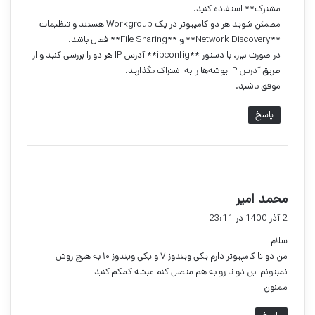
مشترک** استفاده کنید.
مطمئن شوید هر دو کامپیوتر در یک Workgroup هستند و تنظیمات
**Network Discovery** و **File Sharing** فعال باشد.
در صورت نیاز، با دستور **ipconfig** آدرس IP هر دو را بررسی کنید و از
طریق آدرس IP پوشه‌ها را به اشتراک بگذارید.
موفق باشید.
پاسخ
گ
محمد امیر
ف
2 آذر 1400 در 23:11
ت
سلام
:
من دو تا کامپیوتر دارم یکی ویندوز ۷ و یکی ویندوز ۱۰ به هیچ روش
نمیتونم این دو تا رو به هم متصل کنم میشه کمکم کنید
ممنون