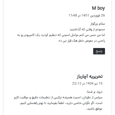
گ
M boy
ف
26 فروردین 1401 در 17:48
ت
سلام بزرگوار
:
ممنونم از وقتی که گذاشتید
اما من حس می کنم مراحل امنیتی که تنظیم کردید یک کامپیوتر رو به
راحتی در معرض خطر هک قرار می ده
پاسخ
گ
تحریریه آچارباز
ف
13 تیر 1404 در 22:12
ت
درود بر شما،
:
سپاس از نظرتان؛ امنیت همیشه ترکیبی از تنظیمات دقیق و مراقبت کاربر
است. اگر نگرانی خاصی دارید، لطفاً بفرمایید تا بهتر راهنمایی کنیم.
موفق باشید.