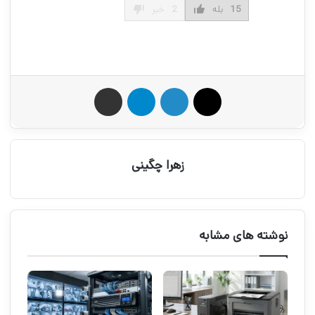
15
بله
2
خیر
X
لینکدین
تلگرام
اشتراک گذاری از طریق ایمیل
زهرا چگینی
نوشته های مشابه