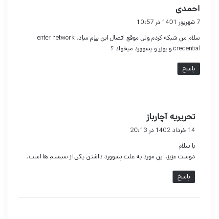
گ
احمدی
ف
7 شهریور 1401 در 10:57
ت
سلام من شبکه کردم ولی موقع اتصال این پیام میاد. enter network
:
credential و یوزر و پسوورد میخواد ؟
پاسخ
گ
تحریریه آچارباز
ف
14 خرداد 1402 در 20:13
ت
با سلام
:
دوست عزیز، این مورد به علت پسوورد داشتن یکی از سیستم ها است.
پاسخ