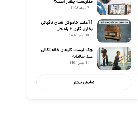
مداربسته چقدر است؟
7 مرداد 1403
11علت خاموش شدن ناگهانی
بخاری گازی + راه حل
30 بهمن 1402
چک لیست کارهای خانه تکانی
عید سالیانه
11 بهمن 1401
نمایش بیشتر