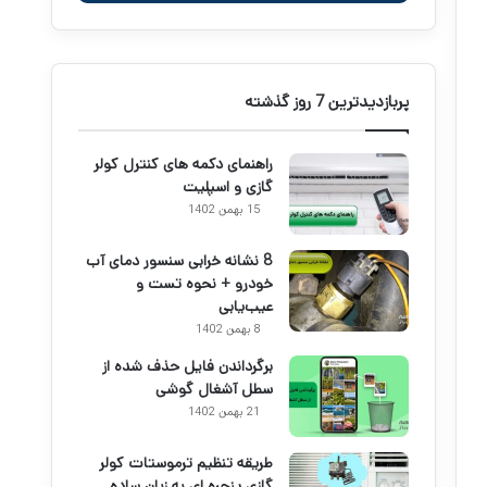
پربازدیدترین 7 روز گذشته
راهنمای دکمه های کنترل کولر
گازی و اسپلیت
15 بهمن 1402
8 نشانه خرابی سنسور دمای آب
خودرو + نحوه تست و
عیب‌یابی
8 بهمن 1402
برگرداندن فایل حذف شده از
سطل آشغال گوشی
21 بهمن 1402
طریقه تنظیم ترموستات کولر
گازی پنجره ای به زبان ساده