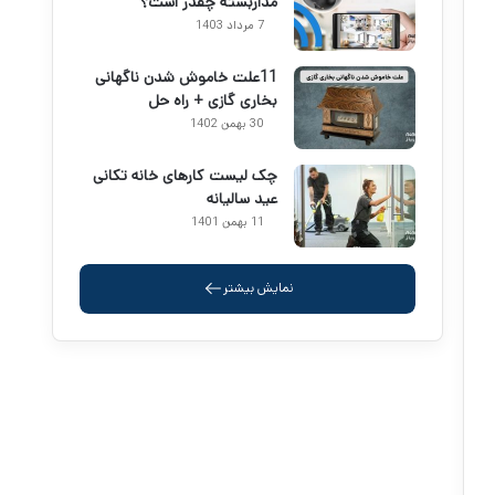
مداربسته چقدر است؟
7 مرداد 1403
11علت خاموش شدن ناگهانی
بخاری گازی + راه حل
30 بهمن 1402
چک لیست کارهای خانه تکانی
عید سالیانه
11 بهمن 1401
نمایش بیشتر