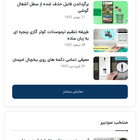
برگرداندن فایل حذف شده از سطل آشغال
گوشی
21 بهمن 1402
طریقه تنظیم ترموستات کولر گازی پنجره ای
به زبان ساده
28 اسفند 1402
معرفی تمامی دکمه های روی یخچال امرسان
29 فروردین 1403
نمایش بیشتر
منتخب سردبیر