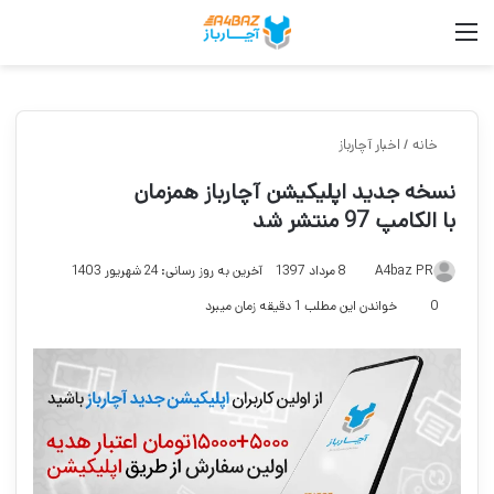
منو
جس
خانه
/
اخبار آچارباز
نسخه جدید اپلیکیشن آچارباز همزمان
با الکامپ 97 منتشر شد
A4baz PR
8 مرداد 1397
آخرین به روز رسانی: 24 شهریور 1403
0
خواندن این مطلب 1 دقیقه زمان میبرد