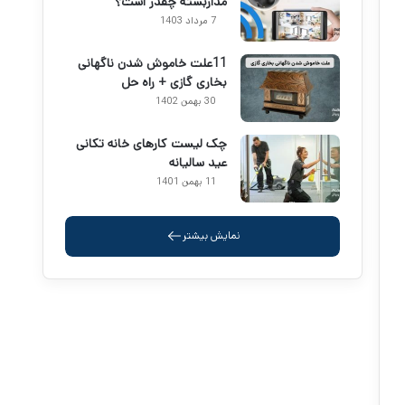
مداربسته چقدر است؟
7 مرداد 1403
11علت خاموش شدن ناگهانی
بخاری گازی + راه حل
30 بهمن 1402
چک لیست کارهای خانه تکانی
عید سالیانه
11 بهمن 1401
نمایش بیشتر