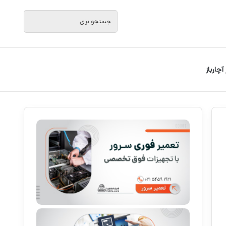
جستجو
برای
 آچارباز