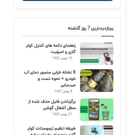
پربازدیدترین 7 روز گذشته
راهنمای دکمه های کنترل کولر
گازی و اسپلیت
15 بهمن 1402
8 نشانه خرابی سنسور دمای آب
خودرو + نحوه تست و
عیب‌یابی
8 بهمن 1402
برگرداندن فایل حذف شده از
سطل آشغال گوشی
21 بهمن 1402
طریقه تنظیم ترموستات کولر
گازی پنجره ای به زبان ساده