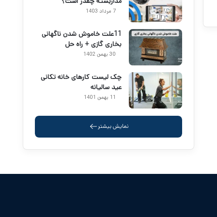
مداربسته چقدر است؟
7 مرداد 1403
11علت خاموش شدن ناگهانی
بخاری گازی + راه حل
30 بهمن 1402
چک لیست کارهای خانه تکانی
عید سالیانه
11 بهمن 1401
نمایش بیشتر