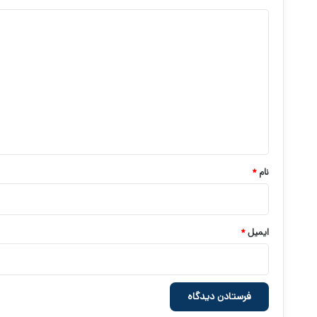
د
ی
د
گ
ا
ه
*
نام
*
ایمیل
*