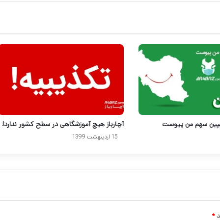
کمپین سهم من پیوست
آچارباز هیچ آموزشگاهی در سطح کشور ندارد!
15 اردیبهشت 1399
د
*