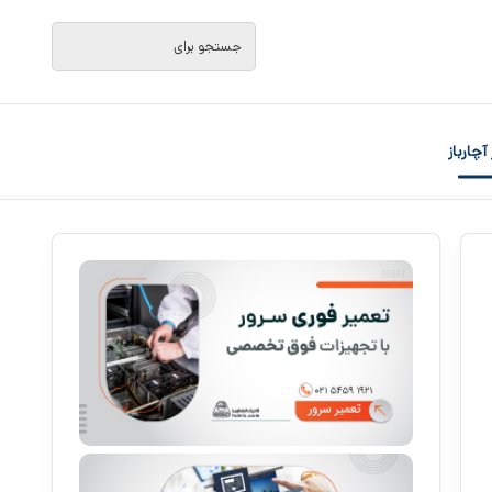
جستجو
برای
 آچارباز