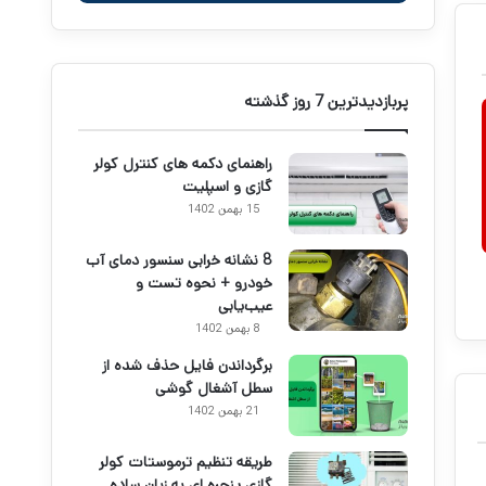
پربازدیدترین 7 روز گذشته
راهنمای دکمه های کنترل کولر
گازی و اسپلیت
15 بهمن 1402
8 نشانه خرابی سنسور دمای آب
خودرو + نحوه تست و
عیب‌یابی
8 بهمن 1402
برگرداندن فایل حذف شده از
سطل آشغال گوشی
21 بهمن 1402
طریقه تنظیم ترموستات کولر
گازی پنجره ای به زبان ساده