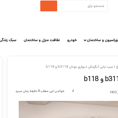
جستجو
برای
وراسیون و ساختمان
خودرو
نظافت منزل و ساختمان
سبک زندگی
ج
/
عیب یابی آبگرمکن دیواری بوتان b3118 و b118
4
خواندن این مطلب 8 دقیقه زمان میبرد