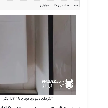
سیستم ایمنی کلید حرارتی
آبگرمکن دیواری بوتان b3118، یکی از بهترین مدل‌های آبگرمکن موجود در بازار است.