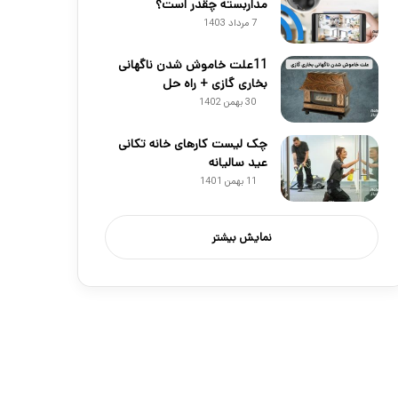
مداربسته چقدر است؟
7 مرداد 1403
11علت خاموش شدن ناگهانی
بخاری گازی + راه حل
30 بهمن 1402
چک لیست کارهای خانه تکانی
عید سالیانه
11 بهمن 1401
نمایش بیشتر