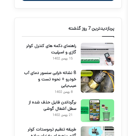
پربازدیدترین 7 روز گذشته
راهنمای دکمه های کنترل کولر
گازی و اسپلیت
15 بهمن 1402
8 نشانه خرابی سنسور دمای آب
خودرو + نحوه تست و
عیب‌یابی
8 بهمن 1402
برگرداندن فایل حذف شده از
سطل آشغال گوشی
21 بهمن 1402
طریقه تنظیم ترموستات کولر
گازی پنجره ای به زبان ساده