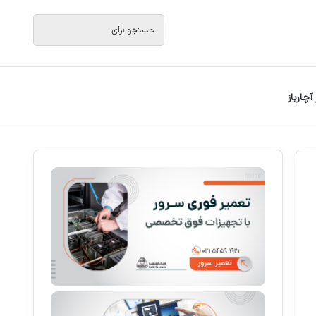
جستجو
برای
 آچارباز