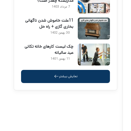
مداربسته چقدر است؟
7 مرداد 1403
11علت خاموش شدن ناگهانی
بخاری گازی + راه حل
30 بهمن 1402
چک لیست کارهای خانه تکانی
عید سالیانه
11 بهمن 1401
نمایش بیشتر