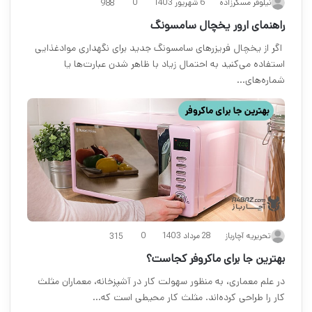
6 شهریور 1403
نیلوفر مسگرزاده
0
988
راهنمای ارور یخچال سامسونگ‌
اگر از یخچال فریزرهای سامسونگ جدید برای نگهداری موادغذایی
استفاده می‌کنید به احتمال زیاد با ظاهر شدن عبارت‌ها یا
شماره‌های…
28 مرداد 1403
تحریریه آچارباز
0
315
بهترین جا برای ماکروفر کجاست؟
در علم معماری، به منظور سهولت کار در آشپزخانه، معماران مثلث
کار را طراحی کرده‌اند. مثلث کار محیطی است که…