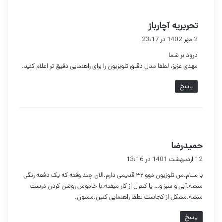
گ
تحریریه آچارباز
ف
2 مهر 1402 در 23:17
ت
درود بر شما
:
مهدی عزیز، لطفا مدل دقیق تلویزیون را برای راهنمایی دقیق تر اعلام کنید.
پاسخ
گ
حمیدرضا
ف
12 اردیبهشت 1401 در 13:16
ت
با سلام.من تلوزیون دوو ۳۲ قدیمی دارم.الان چند وقته که یک دفعه رنگی
:
میشه.آبی و سبز و… یا کنترل از کار میفته.با خاموش روشن کردن درست
میشه.مشکل از کجاست لطفا راهنمایی کنین.ممنون.
پاسخ