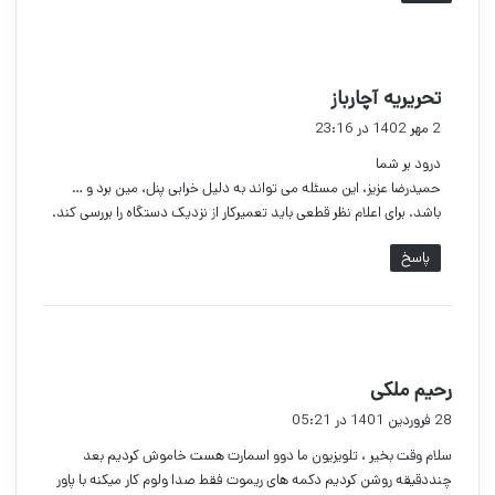
گ
تحریریه آچارباز
ف
2 مهر 1402 در 23:16
ت
درود بر شما
:
حمیدرضا عزیز، این مسئله می تواند به دلیل خرابی پنل، مین برد و …
باشد. برای اعلام نظر قطعی باید تعمیرکار از نزدیک دستگاه را بررسی کند.
پاسخ
گ
رحیم ملکی
ف
28 فروردین 1401 در 05:21
ت
سلام وقت بخیر ، تلویزیون ما دوو اسمارت هست خاموش کردیم بعد
:
چنددقیقه روشن کردیم دکمه های ریموت فقط صدا ولوم کار میکنه با پاور