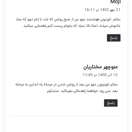
گ
Moji
ف
21 مهر 1402 در 16:11
ت
سلام. تلوزیون هوشمند دوو من از صبح روشن که شد تا آرام دوو که میاد
:
خاموش میشه. اصلا بالا نمیاد که بخوام ریست کنم راهنمایی میکنید
پاسخ
گ
منوچهر مختاریان
ف
12 آذر 1403 در 11:49
ت
سلام تلویزیون دوو من بعد از روشن شدن در مرحله راه اندازی به مرحله
:
بعد نمی رود خواهشا راهنمائی بفرمائید .متشکرم
پاسخ