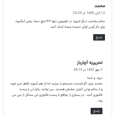
گ
محمد
ف
12 آبان 1400 در 22:29
ت
سلام ببخشید دیگر کیبورد در تلویزیون دوو ۴۳ اینچ نمیاد یعنی کبگیبود
:
برای تام کردن اوکی نمیشه میشه کمک کنید
پاسخ
گ
تحریریه آچارباز
ف
2 مهر 1402 در 23:14
ت
درود بر شما
:
محمد عزیز، اگر قسمت جستجو را میزنید اما باز هم کیبورد ظاهر نمی شود
و از سالم بودن کنترل مطمئن هستید. می توانید یکبار آن را ریست
فکتوری کنید . در بسیاری از مواقع با ریست فکتوری این مشکل از بین می
رود.
پاسخ