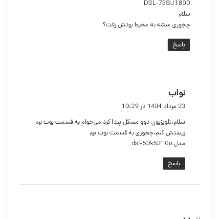
DSL-75SU1800
سلام
چجوری میشه به محیط بوتش رفت؟
پاسخ
گ
نواب
ف
23 مرداد 1404 در 10:29
ت
سلام،تلویزیون دوو مشکل پیدا کرد می‌خوام به قسمت بوت برم
:
ریستش کنم،چجوری به قسمت بوت برم
مدل dsl-50k5310u
پاسخ