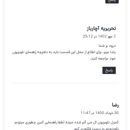
گ
تحریریه آچارباز
ف
2 مهر 1402 در 23:12
ت
درود بر شما
:
یلدا عزیز، برای اطلاع از محل این قسمت باید به دفترچه راهنمای تلویزیون
خود مراجعه کنید.
پاسخ
گ
رضا
ف
30 خرداد 1400 در 11:47
ت
کنترل تلویزیون ال جی گم شده میشه لطفا راهنمایی کنین چطوری میتونم
:
تلویزیونم رو ریست فکتوری کنم