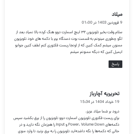
گ
میلاد
ف
9 فروردین 1403 در 01:00
ت
سلام وقت بخیر تلویزیون ۳۲ اینچ اسمارت دوو هنگ کرده بالا نمیاد بعد از
:
لگو چطوری میتونم به قسمت بوت دستگاه برم با دکمه های خود تلویزیون
ممنون میشم کمک کنین که از اونجا ریست فکتوری کنم لطف کنین جوابو
ایمیل کنین که دیگه ممنونم میشم
پاسخ
گ
تحریریه آچارباز
ف
19 خرداد 1404 در 15:34
ت
درود بر شما میلاد عزیز،
:
برای ریست فکتوری تلویزیون اسمارت دوو تلویزیون را از برق بکشید سپس
دکمه‌های Power، Volume Down و Input را هم‌زمان نگه دارید و در
حالی که دکمه‌ها را نگه داشته‌اید تلویزیون را به برق بزنید تا وارد منوی