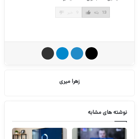
13
بله
9
خیر
X
لینکدین
تلگرام
اشتراک گذاری از طریق ایمیل
زهرا میری
نوشته های مشابه