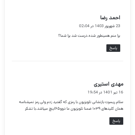
گ
احمد رضا
ف
23 شهریور 1403 در 02:04
ت
برا منم همینطور شده.درست شد برا شما؟
:
پاسخ
گ
مهدی استیری
ف
16 تیر 1401 در 19:54
ت
سلام ریسرت بازنشانی تلویزیون با رمزی که گفتید زدم ولی رمز نمیشناسه
:
همان کلیدهای ۱۰۳۹ ضمنا تلویزیون ما دوو۶۵اینچ میباشد.با تشکر
پاسخ