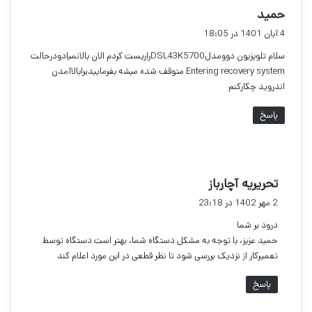
گ
حمید
ف
4 آبان 1401 در 18:05
ت
سلام تلویزیون دوومدلDSL43K5700راریست کردم الان بالانمیادودرحالت
:
Entering recovery system متوقف شده میشه بفرماییدبرابالاآمدن
اندروید چکارکنم
پاسخ
گ
تحریریه آچارباز
ف
2 مهر 1402 در 23:18
ت
درود بر شما
:
حمید عزیز، با توجه به مشکل دستگاه شما، بهتر است دستگاه توسط
تعمیرکار از نزدیک بررسی شود تا نظر قطعی در این مورد اعلام کند
پاسخ