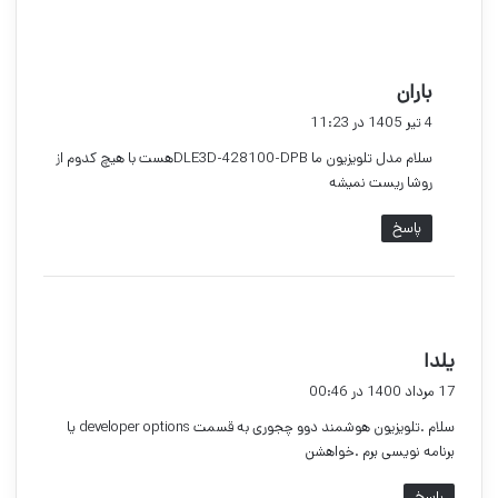
گ
باران
ف
4 تیر 1405 در 11:23
ت
سلام مدل تلویزیون ما DLE3D-428100-DPBهست با هیچ کدوم از
:
روشا ریست نمیشه
پاسخ
گ
یلدا
ف
17 مرداد 1400 در 00:46
ت
سلام .تلویزیون هوشمند دوو چجوری به قسمت developer options یا
:
برنامه نویسی برم .خواهشن
پاسخ