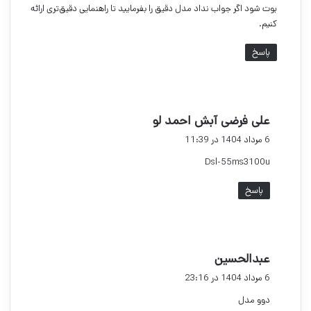
بوت شود اگر جواب نداد مدل دقیق را بفرمایید تا راهنمایی دقیق‌تری ارائه
کنیم.
پاسخ
گ
علی فرضی آبش احمد لو
ف
6 مرداد 1404 در 11:39
ت
Dsl-55ms3100u
:
پاسخ
گ
عبدالحسین
ف
6 مرداد 1404 در 23:16
ت
دوو مدل
: