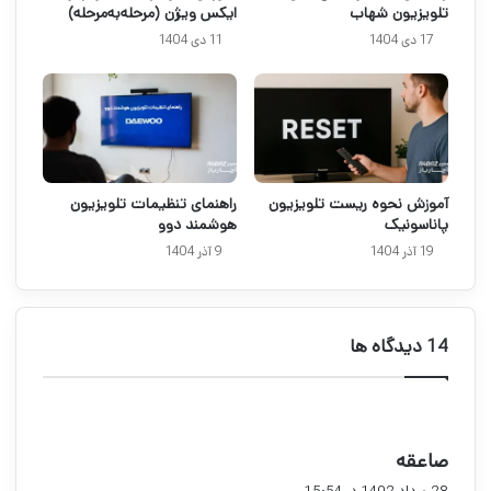
تلویزیون شهاب
ایکس ویژن (مرحله‌به‌مرحله)
17 دی 1404
11 دی 1404
آموزش نحوه ریست تلویزیون
راهنمای تنظیمات تلویزیون
پاناسونیک
هوشمند دوو
19 آذر 1404
9 آذر 1404
‫14 دیدگاه ها
گ
صاعقه
ف