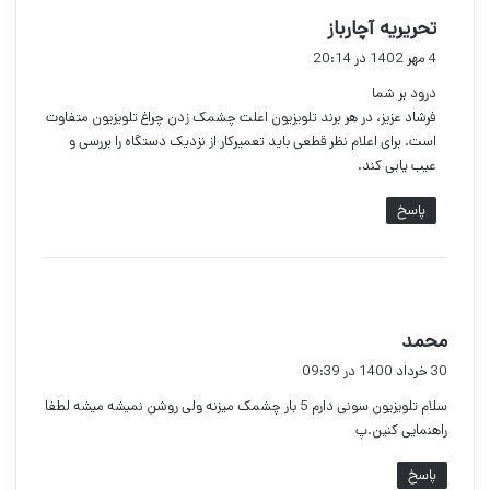
گ
تحریریه آچارباز
ف
4 مهر 1402 در 20:14
ت
درود بر شما
:
فرشاد عزیز، در هر برند تلویزیون اعلت چشمک زدن چراغ تلویزیون متفاوت
است. برای اعلام نظر قطعی باید تعمیرکار از نزدیک دستگاه را بررسی و
عیب یابی کند.
پاسخ
گ
محمد
ف
30 خرداد 1400 در 09:39
ت
سلام تلویزیون سونی دارم 5 بار چشمک میزنه ولی روشن نمیشه میشه لطفا
:
راهنمایی کنین.پ
پاسخ