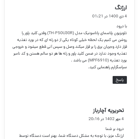
گ
ارژنگ
ف
4 دی 1400 در 01:21
ت
با درود
:
تلویزیون پلاسمای پاناسونیک مدل (TH-P50U30R) وقتی کلید پاور را
روشن می کنیم یک لحظه خیلی کوتاه یکی از دو رله ای که در بورد تغذیه
قرار دارد وجریان برق را بر قرار میکند وصل و سپس آنی قطع میشود و خروجی
تغذیه وجود ندارد در ضمن کلید پاور و رله ها هر دو سالم هستن و کد نامبر
بورد تغذیه (MPF6910) می باشد .
سپاسگزارم راهنمایی کنید.
پاسخ
گ
تحریریه آچارباز
ف
4 مهر 1402 در 20:16
ت
درود بر شما
:
ارژنگ عزیز، با توجه به مشکل دستگاه شما، بهتر است دستگاه توسط