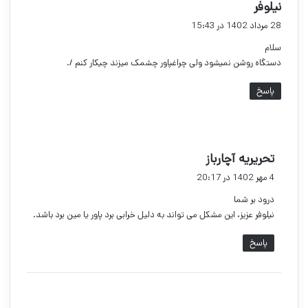
گ
نیلوفر
ف
28 مرداد 1402 در 15:43
ت
سلام
:
دستگاه روشن نمیشود ولی چراغپاور چشمک میزند چیکار کنم /.
پاسخ
گ
تحریریه آچارباز
ف
4 مهر 1402 در 20:17
ت
درود بر شما
:
نیلوفر عزیز، این مشکل می تواند به دلیل خرابی برد پاور یا مین برد باشد.
پاسخ