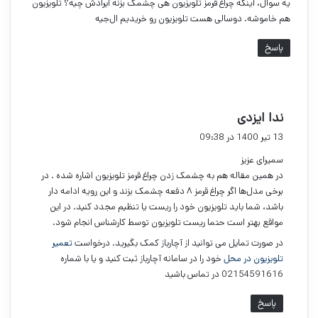
یه سوال، اینکه چراغ قرمز تلویزیون هی چشمک بزنه ایرادش چیه؟ تلویزیون
:
هم خاموشه. دوسالی هست تلویزیون رو خریدیم ال‌جیه
پاسخ
گ
ندا ایزدی
ف
13 تیر 1400 در 09:38
ت
سمیرای عزیز
:
در همین مقاله هم به چشمک زدن چراغ قرمز تلویزیون اشاره شده . در
برخی مدل‌ها اگر چراغ قرمز ۸ دفعه چشمک بزند و این رویه ادامه دار
باشد، شما باید تلویزیون خود را ریست یا تنظیم مجدد کنید. در این
مواقع بهتر است حتما ریست تلویزیون توسط کارشناس انجام شود.
در صورت تمایل می توانید از آچارباز کمک بگیرید. درخواست
تعمیر
تلویزیون در محل
خود را در سامانه آچارباز ثبت کنید و یا با شماره
02154591616 در تماس باشید
پاسخ