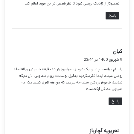
تعمیرکار از نزدیک بررسی شود تا نظر قطعی در این مورد اعلام کند
پاسخ
گ
کیان
ف
9 شهریور 1400 در 23:44
ت
باسلام ، پلاسما پاناسونیک دارم ازعصرامروز هر ده دقیقه خاموش وبلافاصله
:
روشن میشد ابتدا فکرمیکردیم بدلیل نوسانات برق باشد ولی الان دیگه
تندتند خاموش روشن میشه به سرعت که من هم ازبرق کشیدمش به
نظرتون مشکل ازکجاست
پاسخ
گ
تحریریه آچارباز