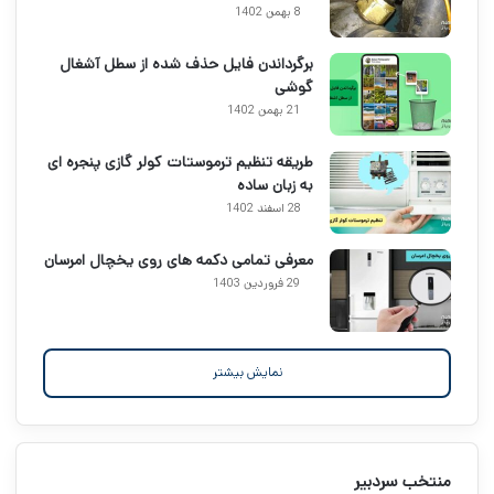
8 بهمن 1402
برگرداندن فایل حذف شده از سطل آشغال
گوشی
21 بهمن 1402
طریقه تنظیم ترموستات کولر گازی پنجره ای
به زبان ساده
28 اسفند 1402
معرفی تمامی دکمه های روی یخچال امرسان
29 فروردین 1403
نمایش بیشتر
منتخب سردبیر