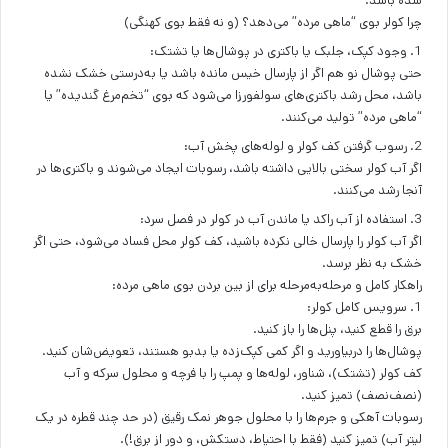
شده باشد.
چرا کولر بوی “ماهی مرده” می‌دهد؟ (و نه فقط بوی کهنگی)
1. وجود کپک، جلبک یا باکتری در پوشال‌ها یا تشتک:
حتی پوشال نو هم اگر از پارسال خیس مانده باشد یا به‌درستی خشک نشده
باشد، محل رشد باکتری‌های سولفورزا می‌شود که بوی “تخم‌مرغ گندیده” یا
“ماهی مرده” تولید می‌کنند.
2. رسوب گرفتن کف کولر و لوله‌های پخش آب:
اگر آب کولر سختی بالایی داشته باشد، رسوبات ایجاد می‌شوند و باکتری‌ها در
آنجا رشد می‌کنند.
3. استفاده از آب راکد یا ماندن آب در کولر در فصل سرد:
اگر آب کولر را پارسال خالی نکرده باشید، کف کولر محل فساد می‌شود، حتی اگر
خشک به نظر برسد.
راهکار کامل و مرحله‌به‌مرحله برای از بین بردن بوی ماهی مرده:
1. سرویس کامل کولر:
برق را قطع کنید، پنل‌ها را باز کنید.
پوشال‌ها را دربیاورید و اگر کمی کپک‌زده یا بدبو هستند، تعویض‌شان کنید.
کف کولر (تشتک)، شناور، لوله‌ها و پمپ را با فرچه و محلول سرکه و آب
(نصف‌نصف) تمیز کنید.
رسوبات آهکی و جرم‌ها را با محلول جوهر نمک رقیق (در حد چند قطره در یک
لیتر آب) تمیز کنید (فقط با احتیاط، دستکش، و دور از برق!).