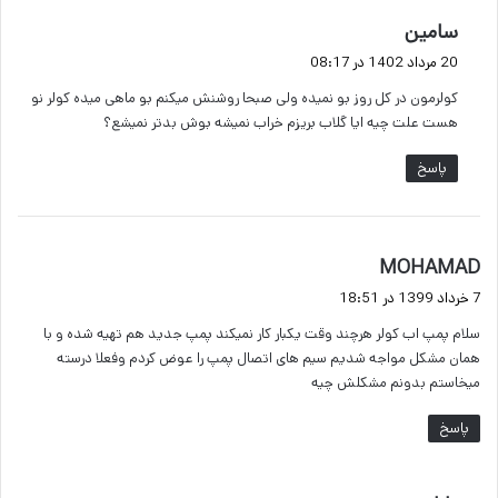
گ
سامین
ف
20 مرداد 1402 در 08:17
ت
کولرمون در کل روز بو نمیده ولی صبحا روشنش میکنم بو ماهی میده کولر نو
:
هست علت چیه ایا گلاب بریزم خراب نمیشه بوش بدتر نمیشع؟
پاسخ
گ
MOHAMAD
ف
7 خرداد 1399 در 18:51
ت
سلام پمپ اب کولر هرچند وقت یکبار کار نمیکند پمپ جدید هم تهیه شده و با
:
همان مشکل مواجه شدیم سیم های اتصال پمپ را عوض کردم وفعلا درسته
میخاستم بدونم مشکلش چیه
پاسخ