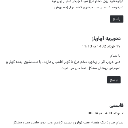
کولرمغازم بوی تخم مرغ میده چیکار کنم از بین بره
نمیدونم کدام از خدا بیخبری تخم مرغ زده بهش
پاسخ
گ
تحریریه آچارباز
ف
19 خرداد 1402 در 11:13
ت
با سلام
:
علی عزیز، اگر از برخورد تخم مرغ با کولر اطمینان دارید، با شستشوی بدنه کولر و
تعویض پوشال مشکل شما حل می شود.
پاسخ
گ
قاسمی
ف
7 مرداد 1400 در 00:34
ت
سلام حدود یک هفته است کولر رو نصب کردیم ،ولی بوی ماهی میده مشکل
: