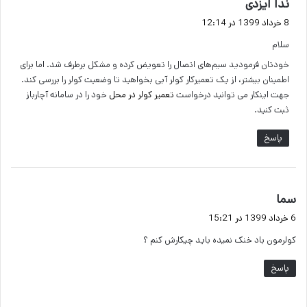
گ
ندا ایزدی
ف
8 خرداد 1399 در 12:14
ت
سلام
:
خودتان فرمودید سیم‌های اتصال را تعویض کرده و مشکل برطرف شد. اما برای
اطمینان بیشتر، از یک تعمیرکار کولر آبی بخواهید تا وضعیت کولر را بررسی کند.
جهت اینکار می توانید درخواست
تعمیر کولر در محل
خود را در سامانه آچارباز
ثبت کنید.
پاسخ
گ
سما
ف
6 خرداد 1399 در 15:21
ت
کولرمون باد خنک نمیده باید چیکارش کنم ؟
:
پاسخ