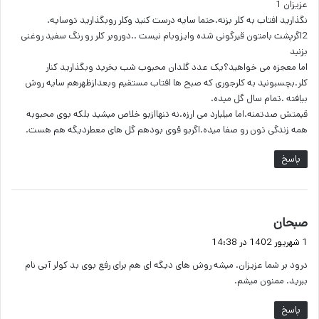
عزیزان 1
:
نگذارید افتاب به کلر بزنه.حتما سایه درست کنید وکلر روبگذارید توسایه.
2اگرپشت بامتون قیرگونی شده وایزوبام نیست ..دوروبر کلر رو رنگ سفید روغنی
بزنید
اما معجزه می خواهید؟یک عدد گلدان محبوب شب بخرید وبگذارید کنار
کلر.بچسبونید به کلرجوری که صبح ها افتاب مستقیم وبعدازظهرهم سایه روش
بیافته .تمام سال گل میده.
قیمتش صدتمنه.اما میلیارد می ارزه.نه تنهاازبو خلاص میشید بلکه بوی محبوبه
همه زندگی تون رو صفا میده.اگربو قوی بودهم گل های معطردیگه هم هست.
پاسخ
گ
صبحان
ف
1 شهریور 1402 در 14:38
ت
درود بر شما عزیزان. میشه روش های دیگه ای هم برای رفع بوی بد کولر آبی نام
:
ببرید. ممنون میشم.
پاسخ