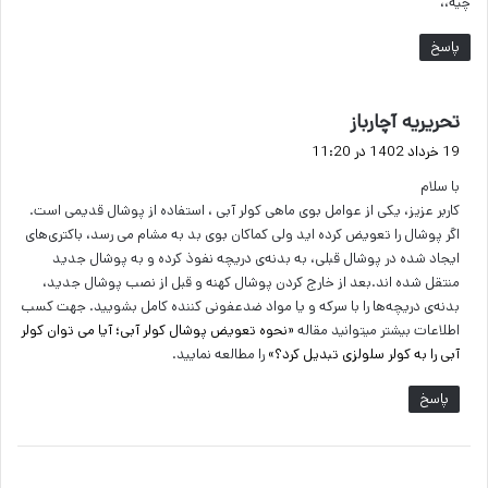
چیه،،
پاسخ
گ
تحریریه آچارباز
ف
19 خرداد 1402 در 11:20
ت
با سلام
:
کاربر عزیز، یکی از عوامل بوی ماهی کولر آبی ، استفاده از پوشال قدیمی است.
اگر پوشال را تعویض کرده اید ولی کماکان بوی بد به مشام می رسد، باکتری‌های
ایجاد شده در پوشال قبلی، به بدنه‌ی دریچه‌ نفوذ کرده و به پوشال جدید
منتقل شده اند.بعد از خارج کردن پوشال کهنه و قبل از نصب پوشال جدید،
بدنه‌ی دریچه‌ها را با سرکه و یا مواد ضدعفونی کننده کامل بشویید. جهت کسب
اطلاعات بیشتر میتوانید مقاله
«نحوه تعویض پوشال کولر آبی؛ آیا می توان کولر
آبی را به کولر سلولزی تبدیل کرد؟»
را مطالعه نمایید.
پاسخ