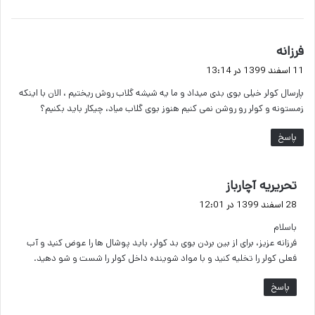
گ
فرزانه
ف
11 اسفند 1399 در 13:14
ت
پارسال کولر خیلی بوی بدی میداد و ما یه شیشه گلاب روش ریختیم ، الان با اینکه
:
زمستونه و کولر رو روشن نمی کنیم هنوز بوی گلاب میاد، چیکار باید بکنیم؟
پاسخ
گ
تحریریه آچارباز
ف
28 اسفند 1399 در 12:01
ت
باسلام
:
فرزانه عزیز، برای از بین بردن بوی بد کولر، باید پوشال ها را عوض کنید و آب
فعلی کولر را تخلیه کنید و با مواد شوینده داخل کولر را شست و شو دهید.
پاسخ