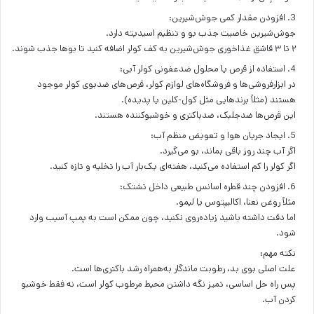
3. افزودن مقدار کمی جوش‌شیرین:
جوش‌شیرین خاصیت جذب بو و تنظیم اسیدیته دارد.
۲ تا ۳ قاشق غذاخوری جوش‌شیرین به کف کولر اضافه کنید تا بوها جذب شوند.
4. استفاده از قرص یا محلول ضدعفونی کولر آبی:
در ابزارفروشی‌ها و فروشگاه‌های لوازم کولر، قرص‌های ضدبوی کولر موجود
هستند (مثلاً برندهایی مثل کول-کلین یا پدیده).
این قرص‌ها ضدجلبک، ضدباکتری و خوشبوکننده هستند.
5. ایجاد جریان هوا و تعویض منظم آب:
اگر آب چند روز باقی بماند، بو می‌گیرد.
اگر کولر را کم استفاده می‌کنید، هفته‌ای یک‌بار آب را تخلیه و تازه کنید.
6. افزودن چند قطره اسانس طبیعی داخل تشتک:
مثلاً روغن نعنا، اکالیپتوس یا لیمو.
اما دقت داشته باشید زیاده‌روی نکنید، چون ممکن است به پمپ آسیب وارد
شود.
نکته مهم:
علت اصلی بوی بد، رطوبت ماندگار به‌همراه رشد باکتری‌ها است.
پس راه‌ حل اساسی، تمیز نگه داشتن محیط مرطوب کولر است، نه فقط خوشبو
کردن آب.