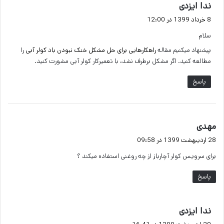
گ
ندا ایزدی
ف
8 خرداد 1399 در 12:00
ت
سلام
:
پیشنهاد میکنیم مقاله
راهکارهایی برای حل مشکل خنک نبودن باد کولر آبی
را
مطالعه کنید. اگر مشکل برطرف نشد، با تعمیرکار کولر آبی مشورت کنید.
پاسخ
گ
مهدی
ف
28 اردیبهشت 1399 در 09:58
ت
برای سرویس کولر آچارباز از چه روغنی استفاده میکند ؟
:
پاسخ
گ
ندا ایزدی
ف