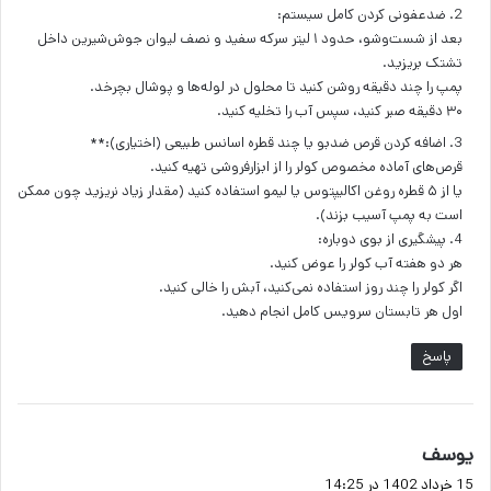
2. ضدعفونی کردن کامل سیستم:
بعد از شست‌وشو، حدود ۱ لیتر سرکه سفید و نصف لیوان جوش‌شیرین داخل
تشتک بریزید.
پمپ را چند دقیقه روشن کنید تا محلول در لوله‌ها و پوشال بچرخد.
۳۰ دقیقه صبر کنید، سپس آب را تخلیه کنید.
3. اضافه کردن قرص ضدبو یا چند قطره اسانس طبیعی (اختیاری):**
قرص‌های آماده مخصوص کولر را از ابزارفروشی تهیه کنید.
یا از ۵ قطره روغن اکالیپتوس یا لیمو استفاده کنید (مقدار زیاد نریزید چون ممکن
است به پمپ آسیب بزند).
4. پیشگیری از بوی دوباره:
هر دو هفته آب کولر را عوض کنید.
اگر کولر را چند روز استفاده نمی‌کنید، آبش را خالی کنید.
اول هر تابستان سرویس کامل انجام دهید.
پاسخ
گ
یوسف
ف
15 خرداد 1402 در 14:25