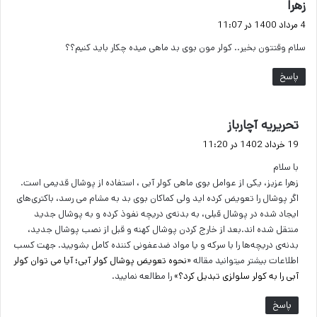
گ
زهرا
ف
4 مرداد 1400 در 11:07
ت
سلام وقتتون بخیر.. کولر مون بوی بد ماهی میده چکار باید کنیم؟؟
:
پاسخ
گ
تحریریه آچارباز
ف
19 خرداد 1402 در 11:20
ت
با سلام
:
زهرا عزیز، یکی از عوامل بوی ماهی کولر آبی ، استفاده از پوشال قدیمی است.
اگر پوشال را تعویض کرده اید ولی کماکان بوی بد به مشام می رسد، باکتری‌های
ایجاد شده در پوشال قبلی، به بدنه‌ی دریچه‌ نفوذ کرده و به پوشال جدید
منتقل شده اند.بعد از خارج کردن پوشال کهنه و قبل از نصب پوشال جدید،
بدنه‌ی دریچه‌ها را با سرکه و یا مواد ضدعفونی کننده کامل بشویید. جهت کسب
اطلاعات بیشتر میتوانید مقاله
«نحوه تعویض پوشال کولر آبی؛ آیا می توان کولر
آبی را به کولر سلولزی تبدیل کرد؟»
را مطالعه نمایید.
پاسخ