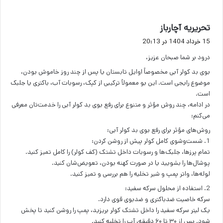
گ
تحریریه آچارباز
ف
15 خرداد 1404 در 20:13
ت
درود بر شما صبحان عزیز،
:
بوی بد کولر آبی مخصوصاً اوایل تابستان یا پس از چند روز خاموش بودن،
موضوع رایجی است. این بو معمولاً ترکیبی از کپک، رسوبات آب، باکتری یا جلبک
است.
در ادامه، چند روش مؤثر و متنوع برای رفع بوی بد کولر آبی را خدمت‌تان معرفی
می‌کنم:
روش‌های مؤثر برای رفع بوی بد کولر آبی:
1. شست‌وشوی کامل کولر پیش از روشن کردن:
تمام پرزها، جلبک‌ها و رسوبات داخل تشتک (کف کولر) را کامل تمیز کنید.
پوشال‌ها را بشویید یا در صورت کهنه بودن، تعویض‌شان کنید.
لوله‌ها، واتر پمپ و شیر تخلیه را هم بررسی و تمیز کنید.
2. استفاده از محلول سرکه سفید:
سرکه خاصیت ضدباکتری و ضدبوی قوی دارد.
یک لیتر سرکه سفید را داخل تشتک کولر بریزید، پمپ را روشن کنید تا پخش
شود. پس از ۳۰ تا ۶۰ دقیقه، آب را تخلیه کنید.