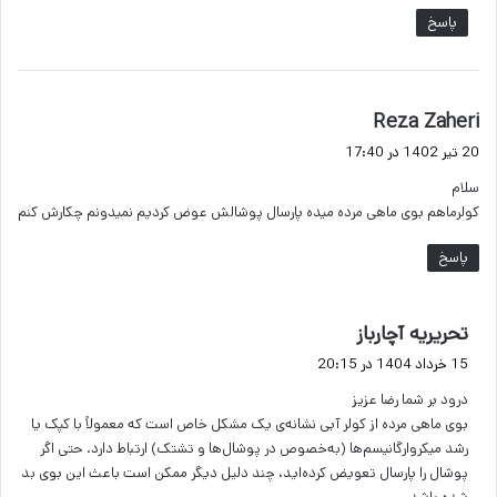
پاسخ
گ
Reza Zaheri
ف
20 تیر 1402 در 17:40
ت
سلام
:
کولرماهم بوی ماهی مرده میده پارسال پوشالش عوض کردیم نمیدونم چکارش کنم
پاسخ
گ
تحریریه آچارباز
ف
15 خرداد 1404 در 20:15
ت
درود بر شما رضا عزیز
:
بوی ماهی مرده از کولر آبی نشانه‌ی یک مشکل خاص است که معمولاً با کپک یا
رشد میکروارگانیسم‌ها (به‌خصوص در پوشال‌ها و تشتک) ارتباط دارد. حتی اگر
پوشال را پارسال تعویض کرده‌اید، چند دلیل دیگر ممکن است باعث این بوی بد