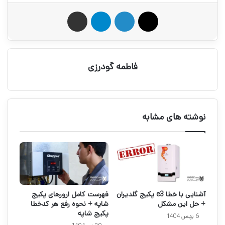
X
لینکدین
تلگرام
اشتراک گذاری از طریق ایمیل
فاطمه گودرزی
نوشته های مشابه
آشنایی با خطا e3 پکیج گلدیران
فهرست کامل ارورهای پکیج
+ حل این مشکل
شاپه + نحوه رفع هر کدخطا
پکیج شاپه
6 بهمن 1404