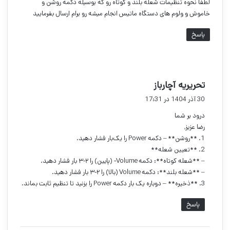
لطفا نحوه تنظیمات شعله بلند و کوتاه رو که بوسیله دکمه روشن و
خاموش و ولوم های دستگاه ماتیس انجام میشه رو برام ارسال بفرمایید
پاسخ
گ
تحریریه آچارباز
ف
30 آذر 1404 در 17:31
ت
درود بر شما
:
رضا عزیز,
1. **روشن** – دکمه Power را یک‌بار فشار دهید.
2. **تعیین شعله**
– **شعله کوتاه**: دکمه Volume‑ (پایین) را ۲‑۳ بار فشار دهید.
– **شعله بلند**: دکمه Volume (بالا) را ۲‑۳ بار فشار دهید.
3. **ذخیره** – دوباره یک بار دکمه Power را بزنید تا تنظیم ثابت بماند.
پاسخ