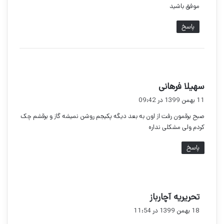
موفق باشید
پاسخ
گ
سهیلا فرهانی
ف
11 بهمن 1399 در 09:42
ت
صبح برقمون رفت از اون به بعد دیگه پکیجم روشن نمیشه گاز و برقشم چک
:
کردم ولی مشکلی نداره
پاسخ
گ
تحریریه آچارباز
ف
18 بهمن 1399 در 11:54
ت