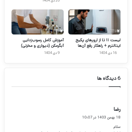
20 دی 1404
لیست ۱۱ تا از ارورهای پکیج
آموزش کامل رسوب‌زدایی
ایتالترم + راهکار رفع آن‌ها
آبگرمکن (دیواری و مخزنی)
16 دی 1404
9 دی 1404
‫6 دیدگاه ها
گ
رضا
ف
18 بهمن 1403 در 10:07
ت
سلام
: