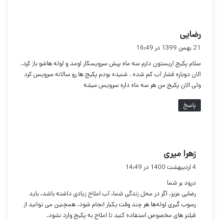
گ
رضایی
ف
21 بهمن 1399 در 16:49
ت
سلام پکیج آریستون دارم سه ماه پیش سرویسکار اومد و لوله هاشو باز کرد.
:
الان دوباره فشار آب کم شده . شنیده بودم پکیج ها رو سالانه سرویس کرد
ولی الان پکیج من هر سه ماه داره سرویس میشه
پاسخ
گ
زهرا میری
ف
4 اردیبهشت 1400 در 14:49
ت
درود بر شما
:
رضایی عزیز، اگر در محل زندگی شما، آب املاح زیادی داشته باشد، باید
رسوب گیری لوله‌ها هر چند وقت یکبار انجام شود. همچنین می توانید از
فیلتر های مخصوص استفاده کنید تا املاح به پکیج وارد نشود.