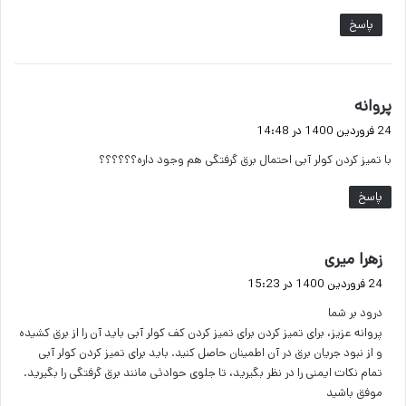
پاسخ
گ
پروانه
ف
24 فروردین 1400 در 14:48
ت
با تمیز کردن کولر آبی احتمال برق گرفتگی هم وجود داره؟؟؟؟؟؟
:
پاسخ
گ
زهرا میری
ف
24 فروردین 1400 در 15:23
ت
درود بر شما
:
پروانه عزیز، برای تمیز کردن برای تمیز کردن کف کولر آبی باید آن را از برق کشیده
و از نبود جریان برق در آن اطمینان حاصل کنید. باید برای تمیز کردن کولر آبی
تمام نکات ایمنی را در نظر بگیرید، تا جلوی حوادثی مانند برق گرفتگی را بگیرید.
موفق باشید