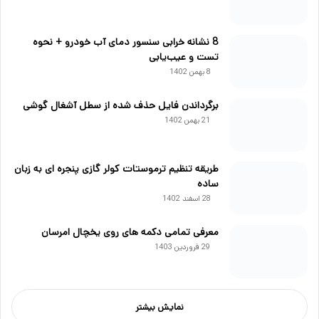
8 نشانه خرابی سنسور دمای آب خودرو + نحوه
تست و عیب‌یابی
8 بهمن 1402
برگرداندن فایل حذف شده از سطل آشغال گوشی
21 بهمن 1402
طریقه تنظیم ترموستات کولر گازی پنجره ای به زبان
ساده
28 اسفند 1402
معرفی تمامی دکمه های روی یخچال امرسان
29 فروردین 1403
نمایش بیشتر