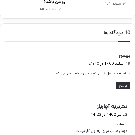
روشن باشد؟
24 شهریور 1404
13 مرداد 1404
‫10 دیدگاه ها
گ
بهمن
ف
19 اسفند 1400 در 21:40
ت
سلام شما داخل كانال كولر ابي رو هم تميز مي كنيد؟
:
پاسخ
گ
تحریریه آچارباز
ف
23 تیر 1402 در 14:23
ت
با سلام
:
بهمن عزیز، نیازی به این کار نیست.