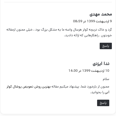
گ
محمد مهدی
ف
9 اردیبهشت 1399 در 08:59
ت
گرد و خاک دریچه کولر هرسال واسه ما یه مشکل بزرگ بود ، خیلی ممنون ازمقاله
:
خوبتون . راهکارهایی که ارائه دادید.
پاسخ
گ
ندا ایزدی
ف
10 اردیبهشت 1399 در 14:30
ت
سلام
:
ممنون از بازخورد شما. پیشنهاد میکنیم مقاله
بهترین روش تعویض پوشال کولر
آبی
را بخوانید.
پاسخ