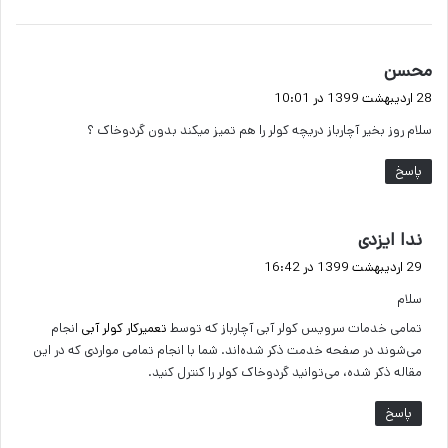
گ
محسن
ف
28 اردیبهشت 1399 در 10:01
ت
سلام روز بخیر آچارباز دریچه کولر را هم تمیز میکند بدون گردوخاک ؟
:
پاسخ
گ
ندا ایزدی
ف
29 اردیبهشت 1399 در 16:42
ت
سلام
:
تمامی خدمات سرویس کولر آبی آچارباز که توسط
تعمیرکار کولر آبی
انجام
می‌شوند در صفحه خدمت ذکر شده‌اند. شما با انجام تمامی مواردی که در این
مقاله ذکر شده، می‌توانید گردوخاک کولر را کنترل کنید.
پاسخ