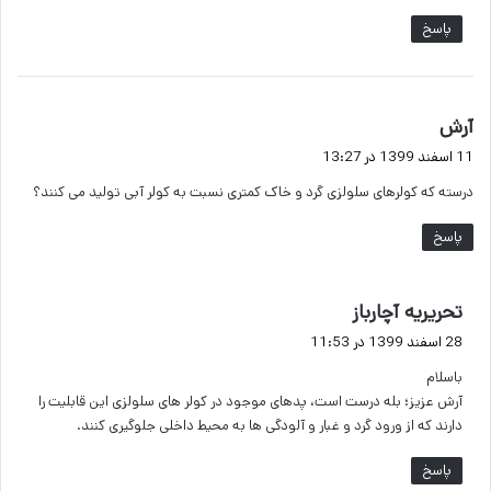
پاسخ
گ
آرش
ف
11 اسفند 1399 در 13:27
ت
درسته که کولرهای سلولزی گرد و خاک کمتری نسبت به کولر آبی تولید می کنند؟
:
پاسخ
گ
تحریریه آچارباز
ف
28 اسفند 1399 در 11:53
ت
باسلام
:
آرش عزیز؛ بله درست است، پدهای موجود در کولر های سلولزی این قابلیت را
دارند که از ورود گرد و غبار و آلودگی ها به محیط داخلی جلوگیری کنند.
پاسخ