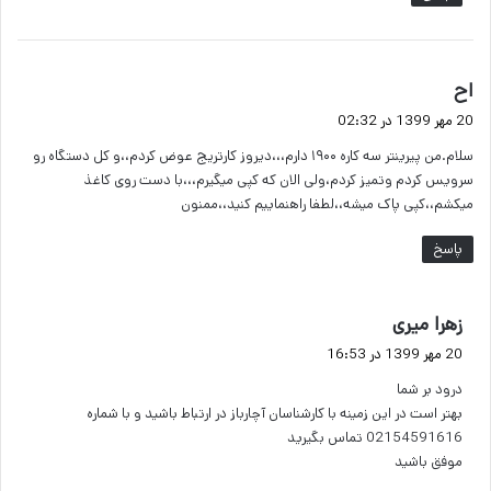
گ
اح
ف
20 مهر 1399 در 02:32
ت
سلام.من پیرینتر سه کاره ۱۹۰۰ دارم،،،دیروز کارتریج عوض کردم،،و کل دستگاه رو
:
سرویس کردم وتمیز کردم،ولی الان که کپی میگیرم،،،با دست روی کاغذ
میکشم،،کپی پاک میشه،،لطفا راهنماییم کنید،،ممنون
پاسخ
گ
زهرا میری
ف
20 مهر 1399 در 16:53
ت
درود بر شما
:
بهتر است در این زمینه با کارشناسان آچارباز در ارتباط باشید و با شماره
02154591616 تماس بگیرید
موفق باشید