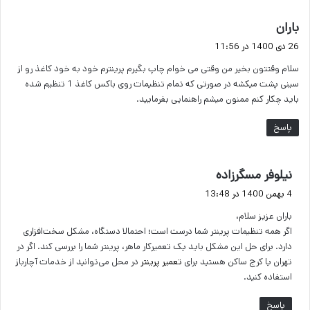
گ
باران
ف
26 دی 1400 در 11:56
ت
سلام وقتتون بخیر من وقتی می خوام چاپ بگیرم پرینترم خود به خود کاغذ رو از
:
سینی پشت میکشه در صورتی که تمام تنظیمات روی باکس کاغذ 1 تنظیم شده
باید چکار کنم ممنون میشم راهنمایی بفرمایید.
پاسخ
گ
نیلوفر مسگرزاده
ف
4 بهمن 1400 در 13:48
ت
باران عزیز سلام،
:
اگر همه تنظیمات پرینتر شما درست است؛ احتمالا دستگاه، مشکل سخت‌افزاری
دارد. برای حل این مشکل باید یک تعمیرکار ماهر، پرینتر شما را بررسی کند. اگر در
تهران یا کرج ساکن هستید برای
تعمیر پرینتر
در محل می‌توانید از خدمات آچارباز
استفاده کنید.
پاسخ