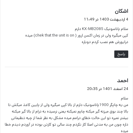
گ
اشکان
ف
4 اردیبهشت 1403 در 11:49
ت
سلام پاناسونیک KX-MB2085 دارم
:
کپی میگیره ولی در زمان اکسن ارور ( chek that the unit is on) میده
درایورش هم نصب کردم دوباره
پاسخ
گ
احمد
ف
24 اسفند 1401 در 20:35
ت
سلام
:
من یه چاپگر 1900پاناسونیک دارم از بالا کپی میگیره ولی از پایین کاغذ میکش تا
بالا چند بوق میزنه گیر میکنه چاپم نمیکنه یعنی نرسیده به درام از بالا گیر میکنه
بیشتر نمیره تو این حالت خطای درامم میده مشکل به نظر شما از چیه تنظیماتی
داره چون من یه مدتی اصلا کار نکردم چند سالی تو کارتن بوده در آوردم دیدم خطا
میده