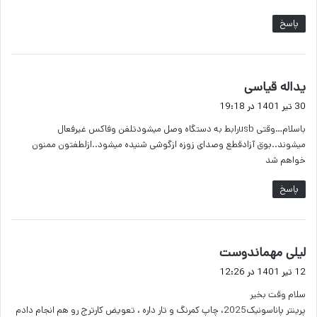
پاسخ
گ
یداله قیاسی
ف
30 تیر 1401 در 19:18
ت
باسلام…وقتی usbرابط به دستگاه وصل میشودتلفن وفاکس غیرفعال
:
میشوند..بوق آزادقطع وصدای زوزه ازگوشی شنیده میشود..ازلطفتون ممنون
خواهم شد
پاسخ
گ
لیلی مهماندوست
ف
12 تیر 1401 در 12:26
ت
سلام وقت بخیر
:
پرینتر پاناسونیک2025، چاپ کمرنگ و تار داره ، تعویض کارترج رو هم انجام دادم