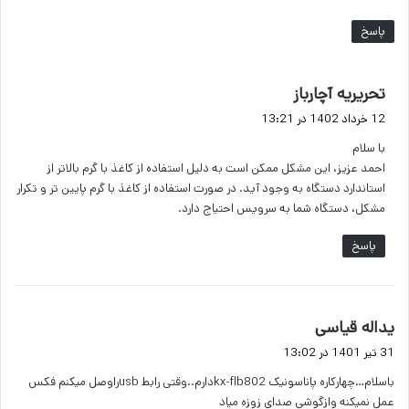
پاسخ
گ
تحریریه آچارباز
ف
12 خرداد 1402 در 13:21
ت
با سلام
:
احمد عزیز، این مشکل ممکن است به دلیل استفاده از کاغذ با گرم بالاتر از
استاندارد دستگاه به وجود آید. در صورت استفاده از کاغذ با گرم پایین تر و تکرار
مشکل، دستگاه شما به سرویس احتیاج دارد.
پاسخ
گ
یداله قیاسی
ف
31 تیر 1401 در 13:02
ت
باسلام…چهارکاره پاناسونیک kx-flb802دارم..وقتی رابط usbراوصل میکنم فکس
:
عمل نمیکنه وازگوشی صدای زوزه میاد