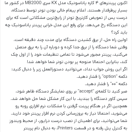
اکنون پرینترهای ۴ کاره پاناسونیک مدل KX سری MB2000 در کشور ما
بسیار پرطرفدار هستند. اعلام پیغام خالی بودن تونر توسط دستگاه،
درست پس از تعویض کارتریج تونر از رایج‌ترین مشکلاتی است که برای
این دستگاه رخ می‌دهد. برای رفع این مدل خرابی پرینتر پاناسونیک چه
باید کرد؟
اولین راه حل، از برق کشیدن دستگاه برای مدت چند دقیقه است.
وقتی شما دستگاه را از برق جدا کرده و دوباره آن را به برق متصل
می‌کنید، پرینتر مجبور می‌شود تا تمامی تنظیمات خود را از اول چک
کند، بنابراین احتمالا متوجه پر بودن تونر شما خواهد شد!
اگر این روش جواب نداد، می‌توانید دستورالعمل زیر را دنبال کنید:
دکمه “option” را فشار دهید.
دکمه “۰۰” را فشار دهید.
صبر کنید تا کلمه‌ی “accept” بر روی نمایشگر دستگاه ظاهر شود،
سپس کاور دستگاه را ببندید. با این کار مشکل شما حل خواهد شد.
همچنین اگر در هنگام پرینت گرفتن با مشکلات نرم افزاری روبه رو
می‌شوید، احتمالا نیاز به بروزرسانی کردن نرم افزار پرینتر خود دارید.
شما می‌توانید، برای اطمینان از نصب درست درایور، از محیط ویندوز
به کنترل پنل رفته و در قسمت Printers، به دنبال نام پرینتر