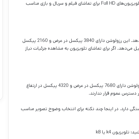
است. در مجموع 2 میلیون پیکسل را تشکیل می‌دهد. تلویزیون‌های Full HD برای تماشای فیلم و سریال و بازی مناسب
صفحه نمایش4K رزولوشنی چهار برابر Full HD ارائه می‌دهد. این رزولوشن دارای 3840 پیکسل در عرض و 2160 پیکسل
 میلیون پیکسل را تشکیل می‌دهد. اگر برای تماشای تلویزیون به مشاهده جزئیات نیاز
رزولوشن نمایشگرهای8K ، 16 برابر Full HD است. این رزولوشن دارای 7680 پیکسل در عرض و 4320 پیکسل در ارتفاع
گی دارد. در اینجا چند نکته برای انتخاب وضوح تصویر مناسب
لویزیون k4 یا k8