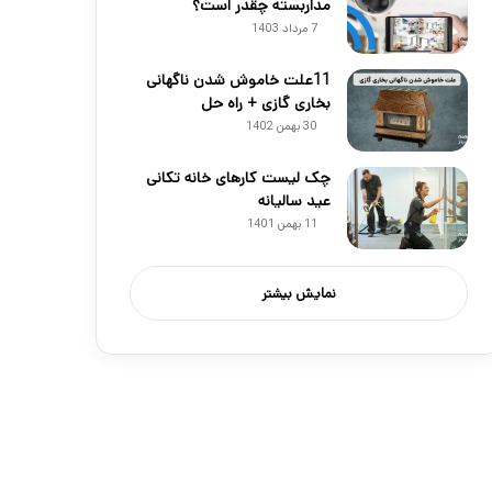
مداربسته چقدر است؟
7 مرداد 1403
11علت خاموش شدن ناگهانی
بخاری گازی + راه حل
30 بهمن 1402
چک لیست کارهای خانه تکانی
عید سالیانه
11 بهمن 1401
نمایش بیشتر