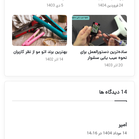
24 فروردین 1404
5 دی 1403
ساده‌ترین دستورالعمل برای
بهترین برند اتو مو از نظر کاربران
نحوه عیب یابی سشوار
14 آذر 1402
20 آذر 1403
‫14 دیدگاه ها
گ
امیر
ف
14 مرداد 1404 در 14:16
ت