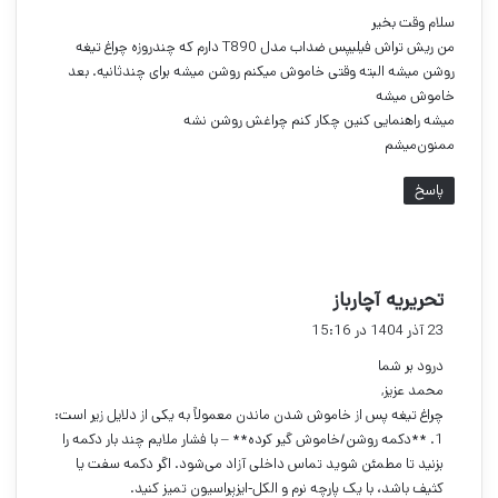
ت
سلام وقت بخیر
:
من ریش تراش فیلیپس ضداب مدل T890 دارم که چندروزه چراغ تیغه
روشن میشه البته وقتی خاموش میکنم روشن میشه برای چندثانیه. بعد
خاموش میشه
میشه راهنمایی کنین چکار کنم چراغش روشن نشه
ممنون‌میشم
پاسخ
گ
تحریریه آچارباز
ف
23 آذر 1404 در 15:16
ت
درود بر شما
:
محمد عزیز,
چراغ تیغه پس از خاموش شدن ماندن معمولاً به یکی از دلایل زیر است:
1. **دکمه روشن/خاموش گیر کرده** – با فشار ملایم چند بار دکمه را
بزنید تا مطمئن شوید تماس داخلی آزاد می‌شود. اگر دکمه سفت یا
کثیف باشد، با یک پارچه نرم و الکل‑ایزپراسیون تمیز کنید.