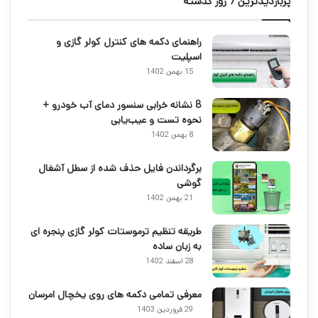
پربازدیدترین 7 روز گذشته
راهنمای دکمه های کنترل کولر گازی و
اسپلیت
15 بهمن 1402
8 نشانه خرابی سنسور دمای آب خودرو +
نحوه تست و عیب‌یابی
8 بهمن 1402
برگرداندن فایل حذف شده از سطل آشغال
گوشی
21 بهمن 1402
طریقه تنظیم ترموستات کولر گازی پنجره ای
به زبان ساده
28 اسفند 1402
معرفی تمامی دکمه های روی یخچال امرسان
29 فروردین 1403