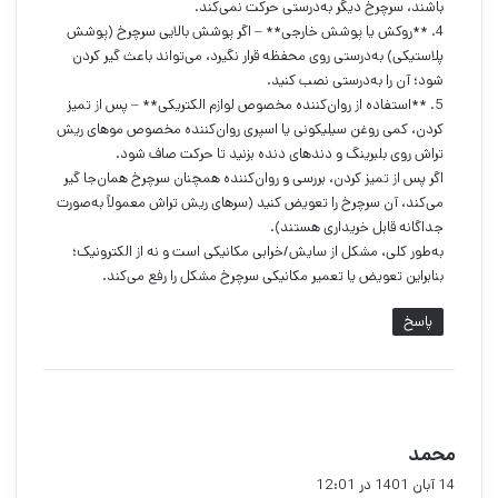
باشند، سرچرخ دیگر به‌درستی حرکت نمی‌کند.
4. **روکش یا پوشش خارجی** – اگر پوشش بالایی سرچرخ (پوشش
پلاستیکی) به‌درستی روی محفظه قرار نگیرد، می‌تواند باعث گیر کردن
شود؛ آن را به‌درستی نصب کنید.
5. **استفاده از روان‌کننده مخصوص لوازم الکتریکی** – پس از تمیز
کردن، کمی روغن سیلیکونی یا اسپری روان‌کننده مخصوص موهای ریش
تراش روی بلبرینگ و دندهای دنده بزنید تا حرکت صاف شود.
اگر پس از تمیز کردن، بررسی و روان‌کننده همچنان سرچرخ همان‌جا گیر
می‌کند، آن سرچرخ را تعویض کنید (سرهای ریش تراش معمولاً به‌صورت
جداگانه قابل خریداری هستند).
به‌طور کلی، مشکل از سایش/خرابی مکانیکی است و نه از الکترونیک؛
بنابراین تعویض یا تعمیر مکانیکی سرچرخ مشکل را رفع می‌کند.
پاسخ
گ
محمد
ف
14 آبان 1401 در 12:01