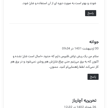
شوند و بهتر است به صورت دوره ای از آن استفاده و شارژ شود.
پاسخ
گ
جوانه
ف
30 اردیبهشت 1401 در 09:34
ت
سلام من یک ریش تراش فلیپس دارم که حدود ۱۰سال است شارژ نشده و
:
اکنون که به برق می‌زنیم حتی چراغ شارژش هم روشن نمی‌شود و در برق هم
کار نمی‌کند لطفا راهنمایی‌ام کنید. ممنون.
پاسخ
گ
تحریریه آچارباز
ف
26 خرداد 1402 در 12:32