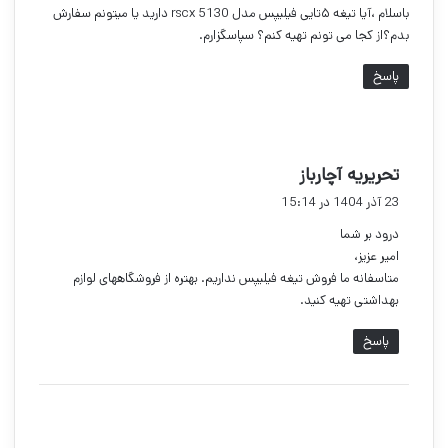
باسلام ،آیا تیغه ۵تایی فیلیپس مدل rscx 5130 دارید یا میتونم سفارش
:
بدم؟از کجا می تونم تهیه کنم؟ سپاسگزارم.
پاسخ
گ
تحریریه آچارباز
ف
23 آذر 1404 در 15:14
ت
درود بر شما
:
امیر عزیز،
متاسفانه ما فروش تیغه فیلیپس نداریم. بهتره از فروشگاههای لوازم
بهداشتی تهیه کنید.
پاسخ