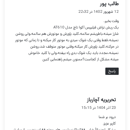
گ
طالب پور
ف
12 شهریور 1402 در 22:32
ت
وقت بخیر.
:
یک ریش تراش فیلیپس آکوا تاچ مدل AT610
شارژ میشه،باطریشم سالمه،کلید پاورش و موتورش هم سالمه،ولی روشن
نمیشه،فقط وقتی یک شوک میدی به موتور کار میکنه و تا زمانی که موتور
در حرکته،کلید پاورش کار میکنه،وقتی موتور متوقف شد،روشن
نمیشه،مجدد باید یک شوک بدی راه بیفته،ولی با کلید خاموش
میشه.مشکل از کجاست؟ممنون میشم راهنمایی کنین
پاسخ
گ
تحریریه آچارباز
ف
23 آذر 1404 در 15:15
ت
درود بر شما
:
کاربر عزیز,
مشکل احتمالاً خرابی **کنتاکت یا برس‌های موتور** است؛ پس از سایش