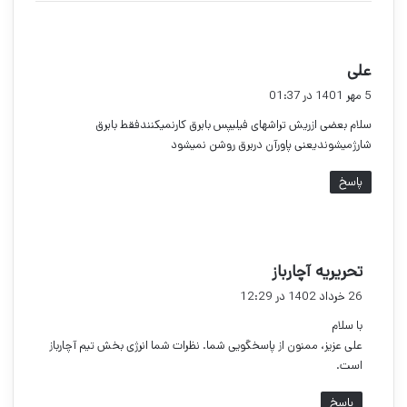
گ
علی
ف
5 مهر 1401 در 01:37
ت
سلام بعضی ازریش تراشهای فیلیپس بابرق کارنمیکنندفقط بابرق
:
شارژمیشوندیعنی پاورآن دربرق روشن نمیشود
پاسخ
گ
تحریریه آچارباز
ف
26 خرداد 1402 در 12:29
ت
با سلام
:
علی عزیز، ممنون از پاسخگویی شما. نظرات شما انرژی بخش تیم آچارباز
است.
پاسخ