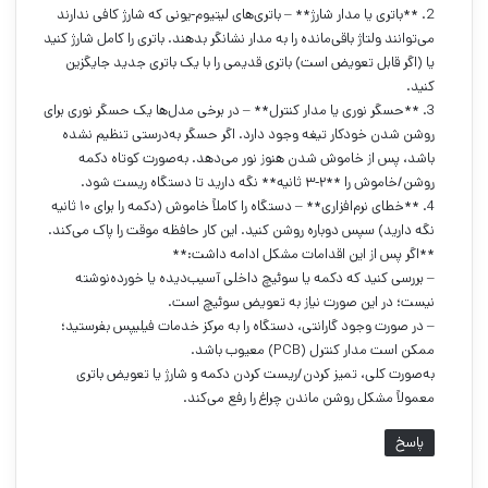
2. **باتری یا مدار شارژ** – باتری‌های لیتیوم‑یونی که شارژ کافی ندارند
می‌توانند ولتاژ باقی‌مانده را به مدار نشانگر بدهند. باتری را کامل شارژ کنید
یا (اگر قابل تعویض است) باتری قدیمی را با یک باتری جدید جایگزین
کنید.
3. **حسگر نوری یا مدار کنترل** – در برخی مدل‌ها یک حسگر نوری برای
روشن شدن خودکار تیغه وجود دارد. اگر حسگر به‌درستی تنظیم نشده
باشد، پس از خاموش شدن هنوز نور می‌دهد. به‌صورت کوتاه دکمه
روشن/خاموش را **۲‑۳ ثانیه** نگه دارید تا دستگاه ریست شود.
4. **خطای نرم‌افزاری** – دستگاه را کاملاً خاموش (دکمه را برای ۱۰ ثانیه
نگه دارید) سپس دوباره روشن کنید. این کار حافظه موقت را پاک می‌کند.
**اگر پس از این اقدامات مشکل ادامه داشت:**
– بررسی کنید که دکمه یا سوئیچ داخلی آسیب‌دیده یا خورده‌نوشته
نیست؛ در این صورت نیاز به تعویض سوئیچ است.
– در صورت وجود گارانتی، دستگاه را به مرکز خدمات فیلیپس بفرستید؛
ممکن است مدار کنترل (PCB) معیوب باشد.
به‌صورت کلی، تمیز کردن/ریست کردن دکمه و شارژ یا تعویض باتری
معمولاً مشکل روشن ماندن چراغ را رفع می‌کند.
پاسخ