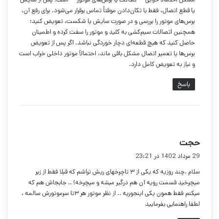
یا قطع اتصال، فقط با تکان‌دادن موقتاً تماس برقرار می‌شود. برای رفع آن،
برس‌های موتور را بررسی و در صورت سایش یا شکست، تعویض کنید؛
همچنین اتصالات سیم‌کشی به کلید و موتور را سفت کرده و اطمینان
حاصل کنید که هیچ قطعه‌ای دچار خوردگی نباشد. اگر پس از تعویض
برس‌ها یا تعمیر اتصال مشکل باقی ماند، احتمالاً موتور داخلی خراب است
و نیاز به تعویض کامل دارد.
پاسخ
گ
حجت
ف
29 مرداد 1402 در 23:21
ت
سلام .چند روزیه که یکی از ۳ تاچرخهای ریش تراشم که قبلا فقط از زیر
:
میچرخید قسمت رویه آن هم درگیر میشه و میچرخه! .. جابجاش هم که
میکنم فقط همون یکی اینجوریه .. از نظر موتور هر ۳تا سرموتورش سالمه ،
لطفا راهنمایی بفرمایید