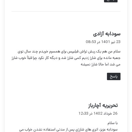
گ
سودابه آزادی
ف
23 تیر 1401 در 08:53
ت
سلام من هم یک ریش تراش فیلیپس برای همسرم خریدم چند سال توی
:
جعبه مانده برای شارژ زدیم کمی شارژ شد و دیگه کار نکرد چرا قبلاً خوب شارژ
می شد اما حالا شارژ نمیشه
پاسخ
گ
تحریریه آچارباز
ف
26 خرداد 1402 در 12:33
ت
با سلام
:
سودابه عزیز، اتری های شارژی پس از مدتی استفاده نشدن خراب می