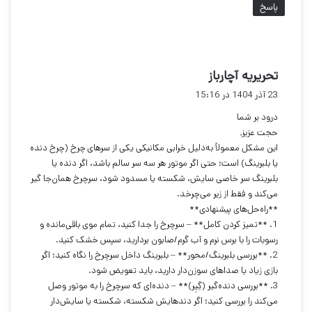
پاسخ
گ
تحریریه آچارباز
ف
23 آذر 1404 در 15:16
ت
درود بر شما
:
حجت عزیز,
این مشکل معمولاً به‌دلیل خرابی مکانیکی یکی از سرهای چرخ (چرخ دنده
یا بلبرینگ) است؛ حتی اگر موتور هر سه سر سالم باشد، اگر دنده یا
بلبرینگ سر خاصی سایش، شکسته یا مسدود شود، سرچرخ همان‌جا گیر
می‌کند و فقط از زیر می‌چرخد.
**راه‌حل‌های پیشنهادی**
1. **تمیز کردن کامل** – سرچرخ را جدا کنید، تمام موی باقی‌مانده و
رسوبات را با برس نرم و آب گرم/صابون بردارید، سپس خشک کنید.
2. **بررسی بلبرینگ/محور** – بلبرینگ داخل سرچرخ را نگاه کنید؛ اگر
بازی زیاد یا صداهای سوزن‌دار دارید، باید تعویض شود.
3. **بررسی دنده‌گیر (گِیِر)** – دنده‌ای که سرچرخ را به موتور وصل
می‌کند را بررسی کنید؛ اگر دندهایش شکسته، شکسته یا سایش‌دار