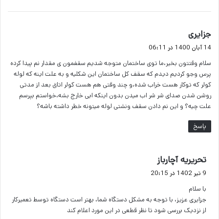
گ
جزایری
ف
14 آبان 1400 در 06:11
ت
سلام وقتتون بخیر،ما توی ساختمان متوجه شدیم سقفمون ی مقدار نم پیدا کرده
:
پرس و‌جو کردیم دیدم که سقف کل ساختمان این شکلیه و به علت اینه که لوله
کولر که توکار هست خراب شده،و چند وقتی هم هست کولر اتاق بعد از مدتی
روشن شدن صدای شر شر اب میدن بدون اینکه ابی خارج بشه،خواستم بپرسم
علت چیه؟ و‌ این نم دادن سقف و‌نشتی لوله میتونه خطر داشته باشه؟
پاسخ
گ
تحریریه آچارباز
ف
9 تیر 1402 در 20:15
ت
با سلام
:
جزایری عزیز، با توجه به مشکل دستگاه شما، بهتر است دستگاه توسط تعمیرکار
از نزدیک بررسی شود تا نظر قطعی در این مورد اعلام کند