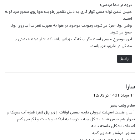
درود بر شما مرتضی؛
:
خیس شدن لوله مسی کولر گازی به دلیل تقطیر رطوبت هوا روی سطح سرد لوله
است.
وقتی لوله سرد می‌شود، رطوبت موجود در هوا به صورت قطرات آب روی لوله
جمع می‌شود.
این موضوع طبیعی است مگر اینکه آب زیادی باشد که نشان‌دهنده نشتی یا
مشکل در عایق‌بندی باشد.
پاسخ
گ
سارا
ف
11 مرداد 1401 در 12:03
ت
سلام وقت بخیر
:
1سال هست اسپیلت ایوولی داریم بعضی اوقات از زیر پنل قطره قطره آب میچکه و
دیوار هم خیس شده مشکل چیه با توجه به اینکه نو هست و فکر نمی کنم
قطعات مشکلی داشته باشه
ممنون میشم راهنمایی کنید
درضمن از شهرهای جنوبی پیام میدم