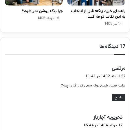
راهنمای خرید پنکه؛ قبل از انتخاب
چرا پنکه روشن نمی‌شود؟
به این نکات توجه کنید
16 خرداد 1405
14 تیر 1405
‫17 دیدگاه ها
گ
مرتضی
ف
27 اسفند 1402 در 11:41
ت
علت خیس شدن لوله مسی کولر گازی چیه؟
:
پاسخ
گ
تحریریه آچارباز
ف
17 خرداد 1404 در 15:44
ت