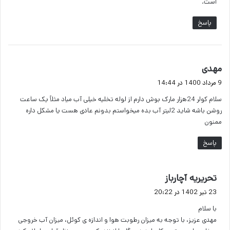
است.
پاسخ
گ
مهدی
ف
9 مرداد 1400 در 14:44
ت
سلام کولر 24هزار مارک بوش دارم از لوله تخلیه خیلی آب میاد مثلاً یک ساعت
:
روشن باشه شاید 2لیتر آب بده میخواستم بدونم عادی هست یا مشکل داره
ممنون
پاسخ
گ
تحریریه آچارباز
ف
23 تیر 1402 در 20:22
ت
با سلام
:
مهدی عزیز، با توجه به میزان رطوبت هوا و اندازه ی کوئل، میزان آب خروجی