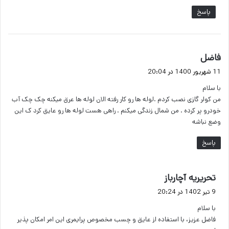
پاسخ
گ
فاضل
ف
11 شهریور 1400 در 20:04
ت
با سلام
:
من کولر گازی نصب کردم .لوله ها رو کار رفته الان لوله ها عرق میکنه چک چک آب
خودرو پر کرده . من شمال زندگی میکنم . راهی هست لوله ها رو عایق کرد ک این
وضع نباشه
پاسخ
گ
تحریریه آچارباز
ف
9 تیر 1402 در 20:24
ت
با سلام
:
فاضل عزیز، با استفاده از عایق و چسب مخصوص پرایمری این امر امکان پذیر