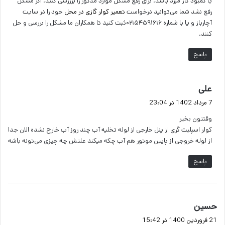
یا کمبود گاز مبرد باشد. برای رفع مشکل موارد مذکور را برررسی کنید. اگر مشکل
رفع نشد شما می‌توانید درخواست
تعمیر کولر گازی در محل
خود را در سایت
آچارباز و یا با شماره ۰۲۱۵۴۵۹۱۶۱۶ثبت کنید تا همکاران ما مشکل را بررسی و حل
کنند.
پاسخ
گ
علی
ف
7 مرداد 1402 در 23:04
ت
وقتتون بخیر
:
کولر اسپلیت گری از پنل خارجی از لوله تخلیه آب چند روز آب خارج نشده الان جدا
از لوله خروجی از پایین موتور هم آب چکه میکند علتش چه چیزی می‌تونه باشه
پاسخ
گ
حسین
ف
21 فروردین 1400 در 15:42