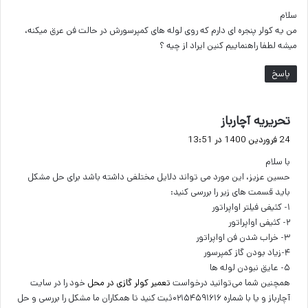
ت
سلام
:
من یه کولر پنجره ای دارم که روی لوله های کمپرسورش در حالت فن عرق میکنه،
میشه لطفا راهنماییم کنین ایراد از چیه ؟
پاسخ
گ
تحریریه آچارباز
ف
24 فروردین 1400 در 13:51
ت
با سلام
:
حسین عزیز، این مورد می تواند دلایل مختلفی داشته باشد برای حل مشکل
باید قسمت های زیر را بررسی کنید:
۱- کثیفی فیلتر اواپراتور
۲- کثیفی اواپراتور
۳- خراب شدن فن اواپراتور
۴-زیاد بودن گاز کمپرسور
۵- عایق نبودن لوله ها
همچنین شما می‌توانید درخواست
تعمیر کولر گازی در محل
خود را در سایت
آچارباز و یا با شماره ۰۲۱۵۴۵۹۱۶۱۶ثبت کنید تا همکاران ما مشکل را بررسی و حل