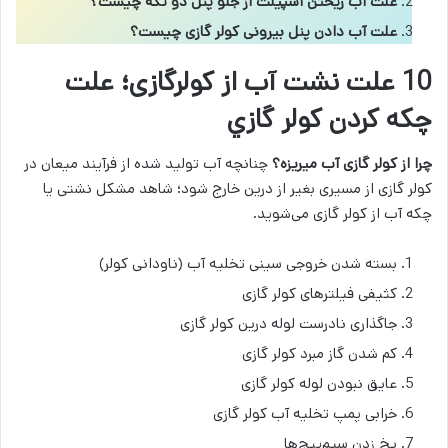
علت اب ریختن اسپیلت از جلو پنل دو تکه چیست؟
علت آب دادن پنل بیرونی کولر گازی چیست؟
10 علت نشت آب از کولرگازی؛ علت
چكه كردن كولر گازي
چرا از کولر گازی آب میریزه؟
چنانچه آب تولید شده از فرآیند میعان در
کولر گازی از مسیری بغیر از درین خارج شود؛ شاهد مشکل نشتی یا
چکه آب از کولر گازی می‌شوید.
بسته شدن خروجی سینی تخلیه آب (ناودانی کولر)
کثیفی فیلترهای کولر گازی
جاگذاری نادرست لوله درین کولر گازی
کم شدن گاز مبرد کولر گازی
عایق نبودن لوله کولر گازی
خرابی پمپ تخلیه آب کولر گازی
یخ زدن سیم‌پیچ‌ها