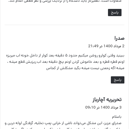
متفاوت است. تعمیرکار باید دستگاه را از نزدیک بررسی و نظر قطعی اعلام کند.
پاسخ
گ
صدرا
ف
2 مرداد 1400 در 21:49
ت
ببینید وقتی کولرو روشن میکنیم حدود ۵ دقیقه بعد کولر از داخل خونه اب میریزه
:
اونم قطره قطره و بعد خاموش کردن اونم پنج دقیقه بعد اب ریزیش قطع میشه ،
میشه اگه زحمتی نیست میشه بگید مشکلش از کجاس
پاسخ
گ
تحریریه آچارباز
ف
3 مرداد 1400 در 09:10
ت
باسلام
:
صدرای عزیز، این مشکل می‌تواند ناشی از خرابی پمپ تخلیه، گرفتگی لوله درین و