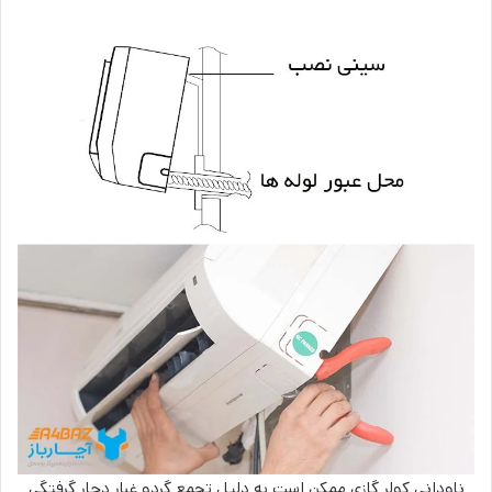
ناودانی کولر گازی ممکن است به دلیل تجمع گردو غبار دچار گرفتگی