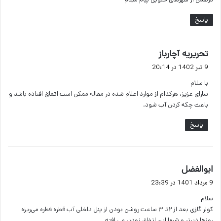
پاسخ
گ
تحریریه آچارباز
ف
9 تیر 1402 در 20:14
ت
با سلام
:
سارای عزیز، هرکدام از موارد اعلام شده در مقاله ممکن است اتفاق افتاده باشد و
باعث چکه کردن آب شود.
پاسخ
گ
ابوالفضل
ف
9 مرداد 1401 در 23:39
ت
سلام
:
کولر گازی بعد از ۲تا ۳ ساعت روشن بودن از پنل داخلی آب قطره قطره می‌ریزه
روزها دیرتر و شبها این اتفاق زودتر می افته