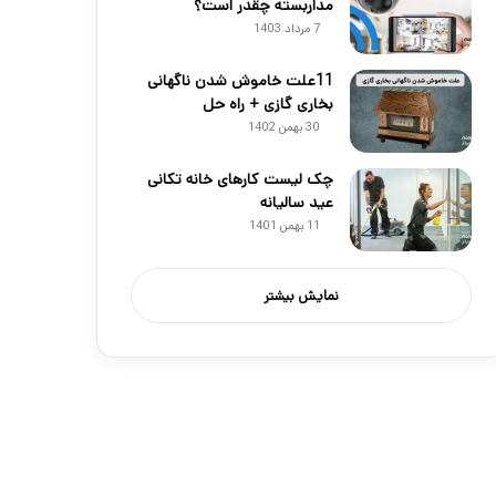
مداربسته چقدر است؟
7 مرداد 1403
11علت خاموش شدن ناگهانی
بخاری گازی + راه حل
30 بهمن 1402
چک لیست کارهای خانه تکانی
عید سالیانه
11 بهمن 1401
نمایش بیشتر