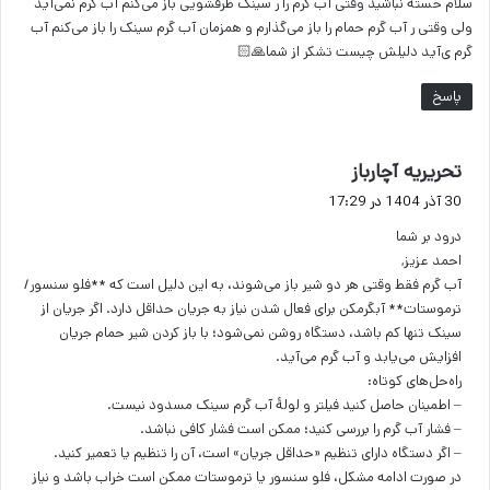
سلام خسته نباشید وقتی آب گرم را ر سینک ظرفشویی باز می‌کنم آب گرم نمی‌آید
:
ولی وقتی ر آب گرم حمام را باز می‌گذارم و همزمان آب گرم سینک را باز می‌کنم آب
گرم ی‌آید دلیلش چیست تشکر از شما🙏🏻
پاسخ
گ
تحریریه آچارباز
ف
30 آذر 1404 در 17:29
ت
درود بر شما
:
احمد عزیز,
آب گرم فقط وقتی هر دو شیر باز می‌شوند، به این دلیل است که **فلو سنسور/
ترموستات** آبگرمکن برای فعال شدن نیاز به جریان حداقل دارد. اگر جریان از
سینک تنها کم باشد، دستگاه روشن نمی‌شود؛ با باز کردن شیر حمام جریان
افزایش می‌یابد و آب گرم می‌آید.
راه‌حل‌های کوتاه:
– اطمینان حاصل کنید فیلتر و لولهٔ آب گرم سینک مسدود نیست.
– فشار آب گرم را بررسی کنید؛ ممکن است فشار کافی نباشد.
– اگر دستگاه دارای تنظیم «حداقل جریان» است، آن را تنظیم یا تعمیر کنید.
در صورت ادامه مشکل، فلو سنسور یا ترموستات ممکن است خراب باشد و نیاز