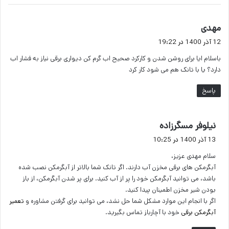
گ
مهدی
ف
12 آذر 1400 در 19:22
ت
باسلام ایا برای روشن شدن و کارکرد صحیح اب گرم کن دیواری برقی نیاز به فشار اب
:
دارد؟ یا با تانک هم می شود کار کرد
پاسخ
گ
نیلوفر مسگرزاده
ف
13 آذر 1400 در 10:25
ت
سلام مهدی عزیز،
:
آبگرمکن های برقی مخزن آب دارند. اگر تانک شما بالاتر از آبگرمکن نصب شده
باشد، می توانید آبگرمکن خود را پر از آب کنید. برای پر شدن آبگرمکن، از باز
بودن شیر مخزن اطمینان پیدا کنید.
اگر با انجام این موارد مشکل شما حل نشد، می توانید برای گرفتن مشاوره و
تعمیر
آبگرمکن برقی
خود با آچارباز تماس بگیرید.