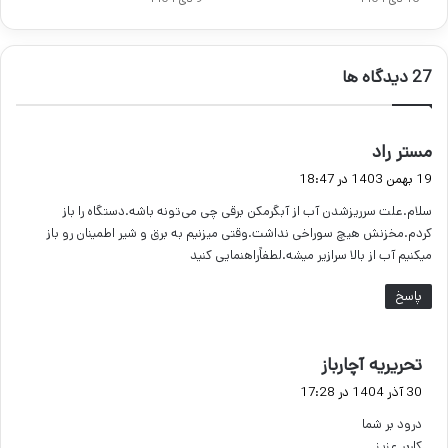
‫27 دیدگاه ها
گ
مستر راد
ف
19 بهمن 1403 در 18:47
ت
سلام.علت سرریزشدن آب از آبگرمکن برقی چی می‌تونه باشه.دستگاه را باز
:
کردم.مخزنش هیچ سوراخی نداشت.وقتی میزنیم به برق و شیر اطمینان رو باز
میکنیم آب از بالا سرازیر میشه.لطفاًراهنمایی کنید
پاسخ
گ
تحریریه آچارباز
ف
30 آذر 1404 در 17:28
ت
درود بر شما
:
کاربر عزیز,