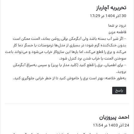
گ
تحریریه آچارباز
ف
30 آذر 1404 در 17:29
ت
درود بر شما
:
فاطمه عزیز,
– اگر شیر آب بسته باشد ولی آبگرمکن برقی روشن بماند، المنت ممکن است
بدون خنک‌کننده گرم شود؛ در بسیاری از مدل‌ها ترموستات یا حسگر دما کار
می‌کند و برق را قطع می‌کند، اما بارها این سازوکار خراب می‌شود و می‌تواند باعث
سوختن المنت یا خراب شدن برد کنترل شود.
– برای اطمینان، برق را قطع کنید (کلید مدار یا پریز) و سپس به‌سراغ آبگرمکن
بروید.
به‌طور خلاصه: بهتر است برق را خاموش کنید تا از خطر خرابی جلوگیری کنید.
پاسخ
گ
احمد پیروزیان
ف
24 آذر 1403 در 17:54
ت