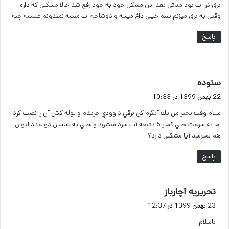
برق در اب بود مدتی بعد این مشکل خود به خود رفع شد حالا مشکلی که داره
وقتی به برق میزنم سیم خیلی داغ میشه و دوشاخه اب میشه نمیدونم علتشه چیه
پاسخ
گ
ستوده
ف
22 بهمن 1399 در 10:33
ت
سلام وقت بخير من يك آبگرم كن برقي داوودي خريدم و لوله كش آن را نصب كرد
:
اما به سرعت حتي كمتر 5 دقيقه آب سرد ميشود و حتي به شستن دو عدد ليوان
هم نميرسد آيا مشكلي دارد؟
پاسخ
گ
تحریریه آچارباز
ف
23 بهمن 1399 در 12:37
ت
باسلام
: