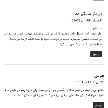
گ
نیلوفر مسگرزاده
ف
8 مرداد 1401 در 09:05
ت
با سلام
:
علی عزیز، این مشکل باید توسط کارشناس فنی از نزدیک بررسی شود. می توانید
در قسمت
تعمیر آبگرمکن
آچارباز درخواست خود را ثبت کنید، کارشناس جهت
هماهنگی خدمتتان تماس می گیرد.
پاسخ
گ
عباس
ف
12 دی 1400 در 17:51
ت
سلام امروز المنت و ترموستات آبگرمکن رو عوض کردم ولی نمی‌دونم چرا هردو سه
:
دقیقه چراغ آبگرمکن خاموش روشن میشه چک کردم برقش مشکل نداشت
پاسخ