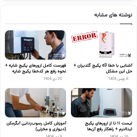
نوشته های مشابه
آشنایی با خطا e3 پکیج گلدیران +
فهرست کامل ارورهای پکیج شاپه +
حل این مشکل
نحوه رفع هر کدخطا پکیج شاپه
6 بهمن 1404
20 دی 1404
لیست ۱۱ تا از ارورهای پکیج
آموزش کامل رسوب‌زدایی آبگرمکن
ایتالترم + راهکار رفع آن‌ها
(دیواری و مخزنی)
16 دی 1404
9 دی 1404