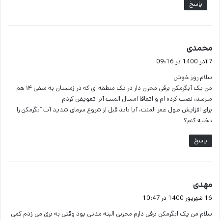
پاسخ
گ
محمدی
ف
7 آذر 1400 در 09:16
ت
سلام روز خوش
:
من یک آبگرمکن برقی مخزن دار در یک منطقه ای که در زمستان به منفی ۱۴ هم
میرسد، نصب کرده ام و اتفاقا امسال المنت آنرا تعویض کردم
برای افزایش طول عمر المنت، آیا باید قبل از شروع سرمای شدید آب آبگرمکن را
تخلیه کنم؟
پاسخ
گ
مهدی
ف
16 شهریور 1400 در 10:47
ت
سلام من یک ابگرمکن برفی دارم مخزنی البته مدتی بود وقتی به برق می زدم کمی
: