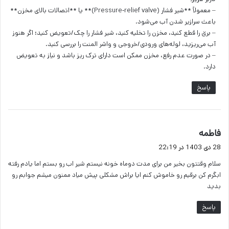
– معمولاً **شیر فشار (Pressure‑relief valve)** یا **اتصالات بالای مخزن**
باعث سرازیر شدن آب می‌شود.
– برق را قطع کنید، مخزن را تخلیه کنید، شیر فشار را چک/تعویض کنید؛ اگر هنوز
آب می‌ریزید، لوله‌های ورودی/خروجی و واشر المنت را بررسی کنید.
– در صورت عدم رفع، مخزن ممکن است دارای ترک ریز باشد و نیاز به تعویض
دارد.
پاسخ
گ
فاطمه
ف
28 دی 1403 در 22:19
ت
سلام وقتتون بخیر من برای مدت دوماه خونه نیستم شیر اب رو بستم اما یادم رفته
:
ابگرم کن برقیم رو خاموش کنم ایا براش مشکلی پیش میاد ممنون میشم جوابم رو
بدید
پاسخ