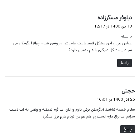
گ
نیلوفر مسگرزاده
ف
13 دی 1400 در 12:17
ت
با سلام
:
عباس عزیز، این مشکل فقط باعث خاموش و روشن شدن چراغ آبگرمکن می
شود یا مشکل دیگری را هم بدنبال دارد؟
پاسخ
گ
حجتی
ف
25 آذر 1400 در 16:01
ت
سلام خسته نباشید آبگرمکن برقی دارم و الان اب گرم نمیکنه و وقتی به اب دست
:
میزنم اب برق داره المنت رو هم عوض کردم بازم برق میگیره
پاسخ