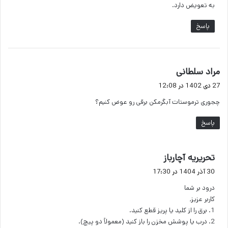
به تعویض دارد.
پاسخ
گ
مراد سلطانی
ف
27 دی 1402 در 12:08
ت
چجوری ترموستات آبگرمکن برقی رو عوض کنیم؟
:
پاسخ
گ
تحریریه آچارباز
ف
30 آذر 1404 در 17:30
ت
درود بر شما
:
کاربر عزیز,
1. برق را از کلید یا پریز قطع کنید.
2. درب یا پوشش مخزن را باز کنید (معمولاً دو پیچ).