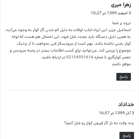
گ
زهرا میری
ف
3 اسفند 1399 در 10:27
ت
درود بر شما
:
اسماعیل عزیز، این ایراد اغلب اوقات به دلیل کم شدن گاز کولر به وجود می‌آید،
به همین دلیل دستگاه باید مجدد شارژ شود. این احتمال هم هست که لوله
کولر نشتی داشته باشد. بهتر است از سرویسکار فنی بخواهید تا از نزدیک
موضوع را بررسی کند. می‌توانید برای کسب اطلاعات بیشتر دز زمینه سرویس و
تعمیر کولرگازی با شماره 02154591616 در ارتباط باشید.
موفق باشید
پاسخ
گ
خداداد
ف
3 آذر 1399 در 16:57
ت
چند وقت یه بار گاز فریون کولر رو شارژ کنیم؟
:
پاسخ