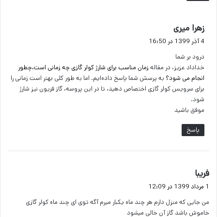
گ
زهرا میری
ف
4 آذر 1399 در 16:50
ت
درود بر شما
:
خداداد عزیز، در مقاله
زمان مناسب برای شارژ کولر گازی چه زمانی است،چطور
انجام می شود؟
به پرسش شما پاسخ داده‌ایم. اما به طور کلی بهتر است زمانی را
برای سرویس کولر گازی اختصاص دهید، تا در این پروسه، گاز فریون نیز شارژ
شود.
موفق باشید
پاسخ
گ
فریبا
ف
1 مرداد 1399 در 12:09
ت
من جایی که منزل دارم هر چند ماه یکبار میرم آگه توی ای چند ماه کولر گازی
:
خاموش باشد گاز آن خالی میشود