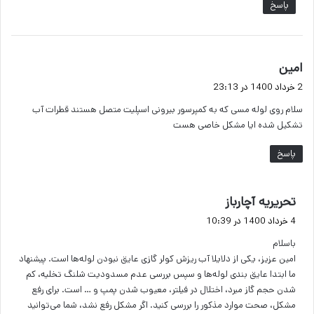
پاسخ
گ
امین
ف
2 خرداد 1400 در 23:13
ت
سلام روی لوله مسی که به کمپرسور بیرونی اسپلیت متصل هستند قطرات آب
:
تشکیل شده ایا مشکل خاصی هست
پاسخ
گ
تحریریه آچارباز
ف
4 خرداد 1400 در 10:39
ت
باسلام
:
امین عزیز، یکی از دلایلا آب ریزش کولر گازی عایق نبودن لوله‌ها است. پیشنهاد
ما ابتدا عایق بندی لوله‌ها و سپس بررسی عدم مسدودیت شلنگ تخلیه، کم
شدن حجم گاز مبرد، اختلال در فیلتر، معیوب شدن پمپ و … است. برای رفع
مشکل، صحت موارد مذکور را بررسی کنید. اگر مشکل رفع نشد، شما می‌توانید