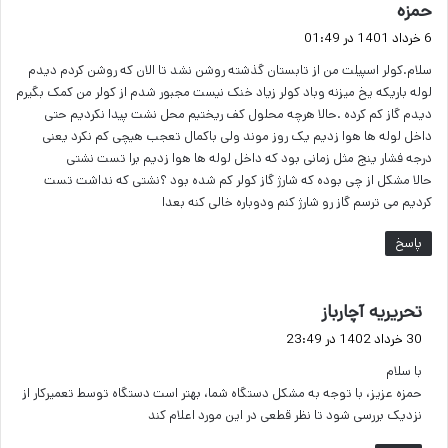
گ
حمزه
ف
6 خرداد 1401 در 01:49
ت
سلام.کولر اسپیلت من از تابستان گذشته روشن نشد تا الان که روشن کردم دیدم
:
لوله باریکه یخ میزنه وباد کولر زیاد خنک نیست مجبور شدم از کولر من کمک بگیرم
دیدم گاز کم کرده .حالا هرچه محلول کف ریختیم محل نشت پیدا نکردیم حتی
داخل لوله ها هوا زدیم یک روز موند ولی باکمال تعجب هیچی کم نکرد یعنی
درجه فشار ینج مثل زمانی بود که داخل لوله ها هوا زدیم برا تست نشتی
حالا مشکل از چی بوده که شارژ گاز کولر کم شده بود ؟نشتی که نداشت تست
کردیم می ترسم گاز رو شارژ کنم ودوباره خالی کنه بعدا
پاسخ
گ
تحریریه آچارباز
ف
30 خرداد 1402 در 23:49
ت
با سلام
:
حمزه عزیز، با توجه به مشکل دستگاه شما، بهتر است دستگاه توسط تعمیرکار از
نزدیک بررسی شود تا نظر قطعی در این مورد اعلام کند