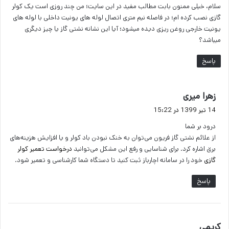
سلام، خیلی ممنون بابت مطالب مفید در این سایت؛ من چند روزی است یک کولر
:
گازی نصب کرده ام؛ در فاصله نیم متری اتصال لوله های یونیت داخلی با لوله های
یونیت خارجی روغن ریزی دیده میشود؛ آیا این نشانه نشتی گاز یا چیز دیگری
میباشد؟
پاسخ
گ
زهرا میری
ف
14 تیر 1399 در 15:22
ت
درود بر شما
:
از علائم نشتی گاز فریون می‌توان به خنک نبودن باد کولر و یا افزایش هزینه‌های
برق اشاره کرد. برای شناسایی و رفع این مشکل می‌توانید
درخواست تعمیر کولر
گازی
خود را در سامانه اچارباز ثبت کنید تا دستگاه شما کارشناسی و تعمیر شود.
پاسخ
گ
کریمی