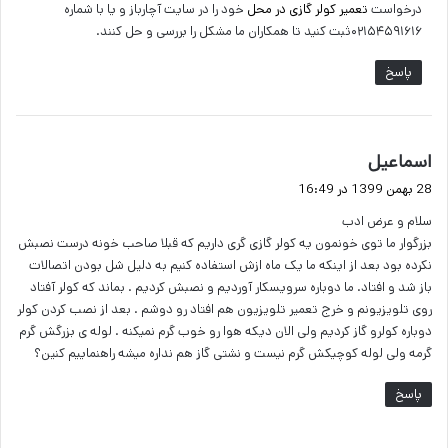
درخواست
تعمیر کولر گازی در محل
خود را در سایت آچارباز و یا با شماره
۰۲۱۵۴۵۹۱۶۱۶ثبت کنید تا همکاران ما مشکل را بررسی و حل کنند.
پاسخ
گ
اسماعیل
ف
28 بهمن 1399 در 16:49
ت
سلام و عرض ادب
:
بزرگوار ما توی خونمون یه کولر گازی گری داریم که قبلا صاحب خونه درست نصبش
نکرده بود بعد از اینکه ما یک ماه ازش استفاده کنیم به دلیل شل بودن اتصالات
باز شد و افتاد. ما دوباره سرویسکار آوردیم و نصبش کردیم . بماند که کولر آفتاد
روی تلویزیونم و خرج تعمیر تلویزیون هم افتاد رو دوشم . بعد از نصب کردن کولر
دوباره کولرو گاز کردیم ولی الان دیکه هوا رو خوب گرم نمیکنه . لوله ی بزرگش گرم
گرمه ولی لوله کوچیکش گرم نیست و نشتی گاز هم نداره میشه راهنماییم کنین؟
پاسخ