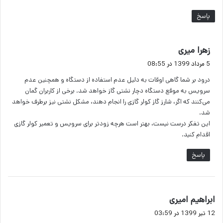
پاسخ
گ
زهرا میری
ف
5 مرداد 1399 در 08:55
ت
درود بر شما گاهی اوقات به دلیل عدم استفاده از دستگاه و همچنین عدم
:
سرویس به موقع دستگاه دچار نشتی گاز خواهد شد. برخی از کاربران گمان
می‌کنند که اگر، شارز گاز کولر گازی را انجام دهند، مشکل نشتی نیز برطرف خواهد
شد.
این تفکر درست نیست، بهتر است هرچه زودتر برای سرویس و تعمیر کولر گازی
اقدام کنید.
پاسخ
گ
ابراهیم امیری
ف
12 تیر 1399 در 03:59
ت