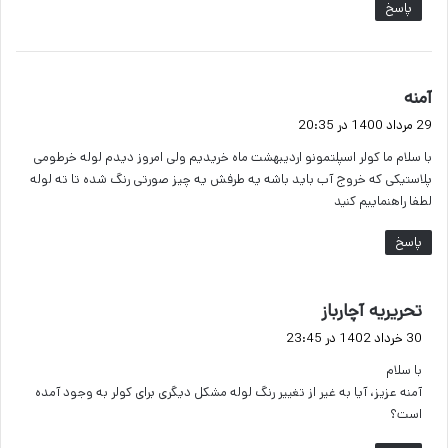
پاسخ
گ
آمنه
ف
29 مرداد 1400 در 20:35
ت
با سلام ما کولر اسپلتمونو اردیبهشت ماه خریدیم ولی امروز دیدم لوله خرطومی
:
پلاستیکی که خروج آب باید باشه یه طرفش یه چیز صورتی رنگ شده تا ته لوله
لطفا راهنماییم کنید
پاسخ
گ
تحریریه آچارباز
ف
30 خرداد 1402 در 23:45
ت
با سلام
:
آمنه عزیز، آیا به غیر از تغییر رنگ لوله مشکل دیگری برای کولر به وجود آمده
است؟