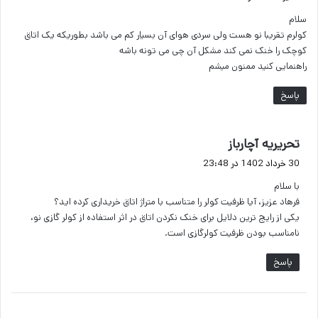
ت
سلام
:
کولرم تقریبا نو هست ولی سردی هوای آن بسیار کم می باشد بطوریکه یک اتاق
کوچک را خنک نمی کند مشکل آن چی می تونه باشه
راهنمایی کنید ممنون میشم
پاسخ
گ
تحریریه آچارباز
ف
30 خرداد 1402 در 23:48
ت
با سلام
:
فرهاد عزیز، آیا ظرفیت کولر را متناسب با متراژ اتاق خریداری کرده اید؟
یکی از رایج ترین دلایل برای خنک نکردن اتاق در اثر استفاده از کولر گازی نو،
نامناسب بودن ظرفیت کولرگازی است.
پاسخ