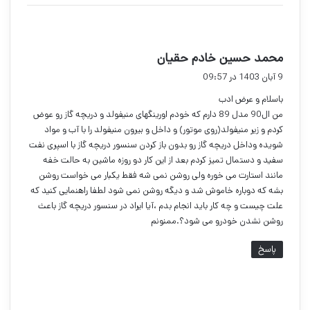
گ
محمد حسین خادم حقیان
ف
9 آبان 1403 در 09:57
ت
باسلام و عرض ادب
:
من ال90 مدل 89 دارم که خودم اورینگهای منیفولد و دریچه گاز رو عوض
کردم و زیر منیفولد(روی موتور) و داخل و بیرون منیفولد را با آب و مواد
شویده وداخل دریچه گاز رو بدون باز کردن سنسور دریچه گاز با اسپری نفت
سفید و دستمال تمیز کردم بعد از این کار دو روزه ماشین به حالت خفه
مانند استارت می خوره ولی روشن نمی شه فقط یکبار می خواست روشن
بشه که دوباره خاموش شد و دیگه روشن نمی شود لطفا راهنمایی کنید که
علت چیست و چه کار باید انجام بدم ،آیا ایراد در سنسور دریچه گاز باعث
روشن نشدن خودرو می شود؟.ممنونم
پاسخ