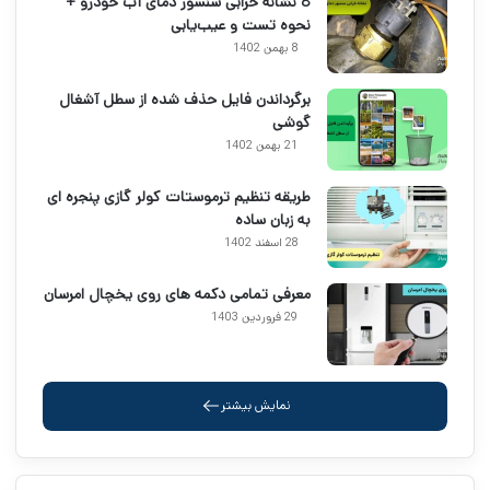
8 نشانه خرابی سنسور دمای آب خودرو +
نحوه تست و عیب‌یابی
8 بهمن 1402
برگرداندن فایل حذف شده از سطل آشغال
گوشی
21 بهمن 1402
طریقه تنظیم ترموستات کولر گازی پنجره ای
به زبان ساده
28 اسفند 1402
معرفی تمامی دکمه های روی یخچال امرسان
29 فروردین 1403
نمایش بیشتر