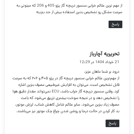
ت
از مهم ترین علائم خرابی سنسور دریچه گاز پژو 405 و 206 که میتونی به
:
سرعت مشکل رو تشخیص بدین استفاده بیش از حد بنزینه
پاسخ
گ
تحریریه آچارباز
ف
21 خرداد 1404 در 12:29
ت
درود بر شما ماهان عزیز،
:
از مهم‌ترین علائم خرابی سنسور دریچه گاز در پژو ۴۰۵ و ۲۰۶ که به سرعت
قابل تشخیص است، می‌توان به افزایش غیرطبیعی مصرف بنزین اشاره
کرد. وقتی سنسور دریچه گاز خراب باشد، ECU نمی‌تواند مقدار دقیق هوا
را تشخیص دهد و در نتیجه سوخت بیشتری تزریق می‌شود که باعث
مصرف زیاد بنزین می‌شود. سایر علائم شامل کاهش شتاب، لرزش موتور،
بد کار کردن در حالت درجا و روشن شدن چراغ چک موتور نیز می‌باشند.
پاسخ