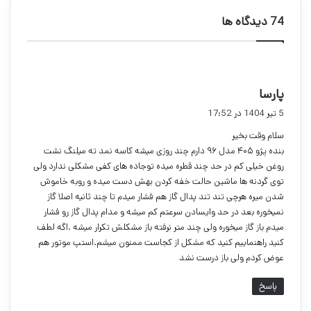
‫74 دیدگاه ها
گ
پارسا
ف
5 تیر 1404 در 17:52
ت
سلام وقت بخیر
:
بنده پژو ۴۰۵ مدل ۹۶ دارم چند روزی میشه کاسه نمد ته میلنگ نشت
روغن خیلی کم در حد چند قطره میده توجاده های کفی مشکلی ندارد ولی
توی گردنه ها ماشین حالت خفه کردن بهش دست میده و روبه خاموش
شدن میره هرچی تند تند پدال گاز هم فشار میدم تا چند ثانیه اصلا گاز
نمیخوره بعد در حد وایسادن سرعتم کم میشه و مدام پدال گاز رو فشار
میدم باز گاز میخوره ولی چند متر نرفته باز مشکلش تکرار میشه .اگه لطف
کنید راهنماییم کنید که مشکل از کجاست ممنون میشم.استپ موتور هم
عوض کردم ولی باز درست نشد
پاسخ