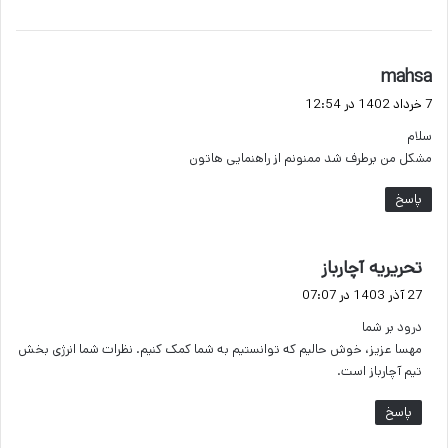
گ
mahsa
ف
7 خرداد 1402 در 12:54
ت
سلام
:
مشکل من برطرف شد ممنونم از راهنمایی هاتون
پاسخ
گ
تحریریه آچارباز
ف
27 آذر 1403 در 07:07
ت
درود بر شما
:
مهسا عزیز، خوش حالیم که توانستیم به شما کمک کنیم. نظرات شما انرژی بخش
تیم آچارباز است.
پاسخ