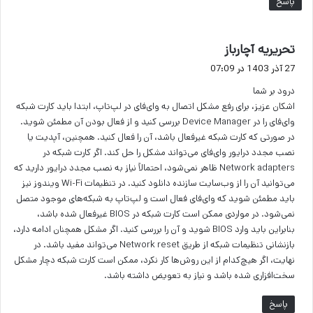
پاسخ
گ
تحریریه آچارباز
ف
27 آذر 1403 در 07:09
ت
درود بر شما
:
اشکان عزیز، برای رفع مشکل اتصال به وای‌فای در لپ‌تاپ، ابتدا باید کارت شبکه
وای‌فای را در Device Manager بررسی کنید و از فعال بودن آن مطمئن شوید.
در صورتی که کارت شبکه غیرفعال باشد، آن را فعال کنید. همچنین، آپدیت یا
نصب مجدد درایور وای‌فای می‌تواند مشکل را حل کند. اگر کارت شبکه در
Network adapters ظاهر نمی‌شود، احتمالاً نیاز به نصب مجدد درایور دارید که
می‌توانید آن را از وب‌سایت سازنده دانلود کنید. در تنظیمات Wi-Fi ویندوز نیز
باید مطمئن شوید که وای‌فای فعال است و لپ‌تاپ به شبکه‌های موجود متصل
نمی‌شود. در مواردی ممکن است کارت شبکه در BIOS غیرفعال شده باشد،
بنابراین باید وارد BIOS شوید و آن را بررسی کنید. اگر مشکل همچنان ادامه دارد،
بازنشانی تنظیمات شبکه از طریق Network reset می‌تواند مفید باشد. در
نهایت، اگر هیچ‌کدام از این روش‌ها کار نکرد، ممکن است کارت شبکه دچار مشکل
سخت‌افزاری شده باشد و نیاز به تعویض داشته باشد.
پاسخ