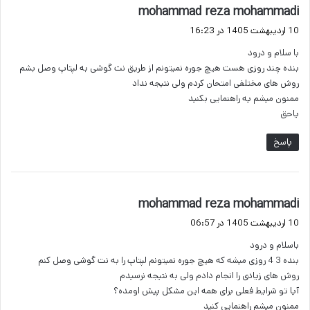
گ
mohammad reza mohammadi
ف
10 اردیبهشت 1405 در 16:23
ت
با سلام و درود
:
بنده چند روزی هست هیچ جوره نمیتونم از طریق نت گوشی به لپتاپ وصل بشم
روش های مختلفی امتحان کردم ولی نتیجه نداد
ممنون میشم یه راهنمایی بکنید
یاحق
پاسخ
گ
mohammad reza mohammadi
ف
10 اردیبهشت 1405 در 06:57
ت
باسلام و درود
:
بنده 3 4 روزی میشه که هیچ جوره نمیتونم لپتاپ را به نت گوشی وصل کنم
روش های زیادی را انجام دادم ولی به نتیجه نرسیدم
آیا تو شرایط فعلی برای همه این مشکل پیش اومده؟
ممنون میشم راهنمایی کنید