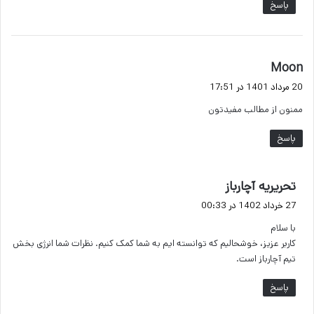
پاسخ
گ
Moon
ف
20 مرداد 1401 در 17:51
ت
ممنون از مطالب مفیدتون
:
پاسخ
گ
تحریریه آچارباز
ف
27 خرداد 1402 در 00:33
ت
با سلام
:
کاربر عزیز، خوشحالیم که توانسته ایم به شما کمک کنیم. نظرات شما انرژی بخش
تیم آچارباز است.
پاسخ