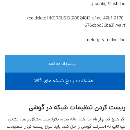
ipconfig /flushdns
reg delete HKCRCLSID{988248f3-a1ad-49bf-9170-
676cbbc36ba3} /va /f
netcfg -v -u dni_dne
پیشنهاد مطالعه
مشکلات رایج شبکه های wifi
ریست کردن تنظیمات شبکه در گوشی
اگر هیچ کدام از راه حل‌های ارائه شده، نتوانست مشکل وصل نشدن
لپ تاپ به اینترنت گوشی را حل کند، باید سراغ ریست کردن تنظیمات