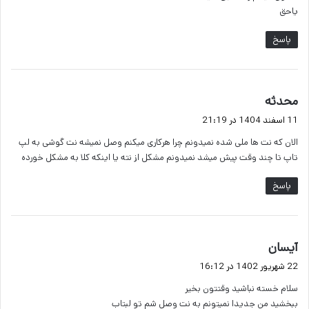
یاحق
پاسخ
گ
محدثه
ف
11 اسفند 1404 در 21:19
ت
الان که نت ها ملی شده نمیدونم چرا هرکاری میکنم وصل نمیشه نت گوشی به لپ
:
تاپ تا چند وقت پیش میشد نمیدونم مشکل از نته یا اینکه کلا به مشکل خورده
پاسخ
گ
آیسان
ف
22 شهریور 1402 در 16:12
ت
سلام خسته نباشید وقتتون بخیر
:
ببخشید من جدیدا نمیتونم به نت وصل شم تو لبتاب