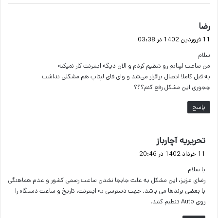
گ
رضا
ف
11 فروردین 1402 در 03:38
ت
سلام
:
من ساعت لپتابم رو تنظیم کردم و الان دیگه اینترنت کار نمیکنه
به قبل کاملا اتصال براقرار می‌شد و وای فای لپتاپ هم مشکلی نداشت
چجوری این مشکل رفع کنم؟؟؟
پاسخ
گ
تحریریه آچارباز
ف
11 خرداد 1402 در 20:46
ت
با سلام
:
رضای عزیز، این مشکل به علت جابجا نشدن ساعت رسمی کشور و عدم هماهنگی
با بعضی برندها می باشد. جهت دسترسی به اینترنت، تاریخ و ساعت دستگاه را
روی Auto تنظیم کنید.