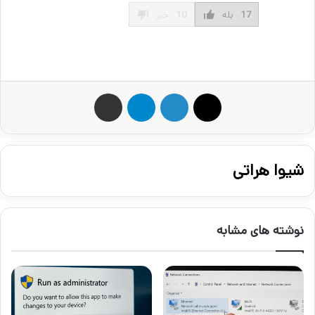
17
بله
10
خیر
X
لینکدین
تلگرام
اشتراک گذاری از طریق ایمیل
شیوا هراتی
نوشته های مشابه