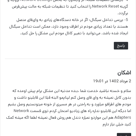
گزینه Network Reset را انتخاب کنید تا تنظیمات شبکه به حالت پیش‌فرض
برگردد.
5- بررسی تداخل سیگنال: اگر در خانه دستگاه‌های زیادی به وای‌فای متصل
هستند یا تعداد زیادی مودم در اطراف وجود دارد، ممکن است تداخل سیگنال
ایجاد شده باشد. می‌توانید با تغییر کانال مودم این مشکل را حل کنید.
پاسخ
گ
اشکان
ف
2 مرداد 1402 در 19:01
ت
سلام و خسته نباشید خدمت شما ،بنده مدتیه این مشکل برام پیش اومده که
:
بدون کابل نمیشه به وای فای وصل کنم لپتاپمو البته قبلا این قابلیتو داشت و
مودم های اطرافو میاورد و به راحتی در هر مسیری از خونه میتونستیم وصل بشیم
اما دیگه این قابلیتو نداره راه های زیادیو امتحان کردم توی قسمت Network
Adapters هم این مواردو نمیاره دندل هم روش فعال نمیشه لطفا اگه میشه کمک
کنید خیلی نیاز دارم