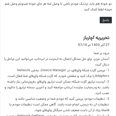
تو خونه هم باید نزدیک مودم باشی تا وصل شه هر جای خونه نمیتونم وصل شم
میشه لطفا کمک کنید
پاسخ
گ
تحریریه آچارباز
ف
27 آذر 1403 در 07:10
ت
درود بر شما
:
آیسان عزیز، برای حل مشکل اتصال به اینترنت در لپ‌تاپ، می‌توانید این مراحل را
دنبال کنید:
1- بررسی کارت شبکه وای‌فای: در Device Manager، بخش Network
Adapters را چک کنید و مطمئن شوید که کارت شبکه وای‌فای شما فعال است.
2- آپدیت درایور کارت شبکه: ممکن است درایور وای‌فای به‌روزرسانی نیاز داشته
باشد. به وب‌سایت سازنده لپ‌تاپ مراجعه کنید و آخرین نسخه درایور را دانلود و
نصب کنید.
3- تنظیمات مودم: بررسی کنید که مودم شما در وضعیت مناسبی باشد و
تنظیمات آن به درستی انجام شده باشد. گاهی ممکن است تنظیمات مودم یا
فاصله زیاد از آن باعث ضعیف شدن سیگنال وای‌فای شود.
4- بازنشانی تنظیمات شبکه: در ویندوز، به بخش Network Settings بروید و